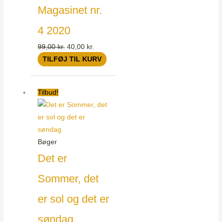
Magasinet nr.
4 2020
99,00
kr.
40,00
kr.
TILFØJ TIL KURV
Den
Den
Tilbud!
oprindelige
aktuelle
pris
pris
var:
er:
148,00 kr..
60,00 kr..
Bøger
Det er
Sommer, det
er sol og det er
søndag