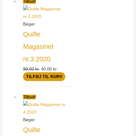
Tilbud!
oprindelige
aktuelle
pris
pris
var:
er:
Bøger
99,00 kr..
40,00 kr..
Quilte
Magasinet
nr.3.2020
99,00
kr.
40,00
kr.
TILFØJ TIL KURV
Den
Den
Tilbud!
oprindelige
aktuelle
pris
pris
var:
er:
Bøger
99,00 kr..
40,00 kr..
Quilte