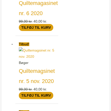
Quiltemagasinet
nr. 6 2020
99,00
kr.
40,00
kr.
TILFØJ TIL KURV
Den
Den
Tilbud!
oprindelige
aktuelle
pris
pris
var:
er:
Bøger
99,00 kr..
40,00 kr..
Quiltemagsinet
nr. 5 nov. 2020
99,00
kr.
40,00
kr.
TILFØJ TIL KURV
Den
Den