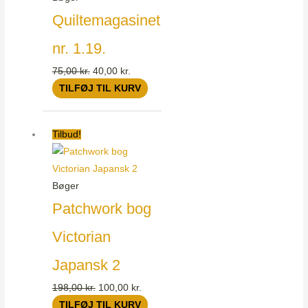
Quiltemagasinet
nr. 1.19.
75,00
kr.
40,00
kr.
TILFØJ TIL KURV
Den
Den
Tilbud!
oprindelige
aktuelle
pris
pris
var:
er:
Bøger
198,00 kr..
100,00 kr..
Patchwork bog
Victorian
Japansk 2
198,00
kr.
100,00
kr.
TILFØJ TIL KURV