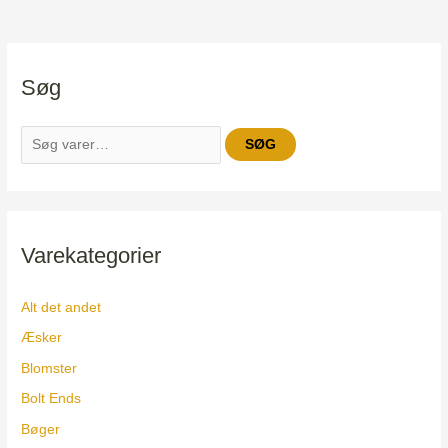
S
Søg
ø
g
e
SØG
f
t
e
r
Varekategorier
:
Alt det andet
Æsker
Blomster
Bolt Ends
Bøger