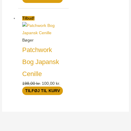
Den
Den
Tilbud!
oprindelige
aktuelle
pris
pris
var:
er:
Bøger
198,00 kr..
100,00 kr..
Patchwork
Bog Japansk
Cenille
198,00
kr.
100,00
kr.
TILFØJ TIL KURV