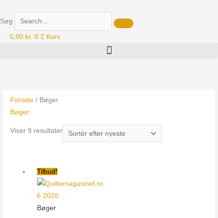
Gå
til
Søg
indholdet
0,00
kr.
0
Kurv
Sorteret
efter
seneste
Forside
/ Bøger
Bøger
Viser 9 resultater
Den
Den
Tilbud!
oprindelige
aktuelle
pris
pris
var:
er:
Bøger
99,00 kr..
40,00 kr..