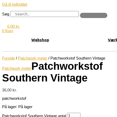
Gå til indholdet
Søg
0,00
kr.
0
Kurv
Webshop
Værk
Forside
/
Patchwork meter
/ Patchworkstof Southern Vintage
Patchworkstof
Patchwork meter
Southern Vintage
36,00
kr.
patchworkstof
På lager:
På lager
Patchworkstof Southern Vintage antal