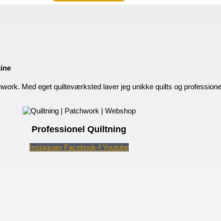
kine
hwork. Med eget quilteværksted laver jeg unikke quilts og profession
Professionel Quiltning
Instagram
Facebook-f
Youtube