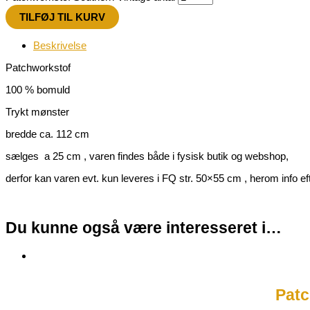
TILFØJ TIL KURV
Beskrivelse
Patchworkstof
100 % bomuld
Trykt mønster
bredde ca. 112 cm
sælges a 25 cm , varen findes både i fysisk butik og webshop,
derfor kan varen evt. kun leveres i FQ str. 50×55 cm , herom info efte
Du kunne også være interesseret i…
Patc