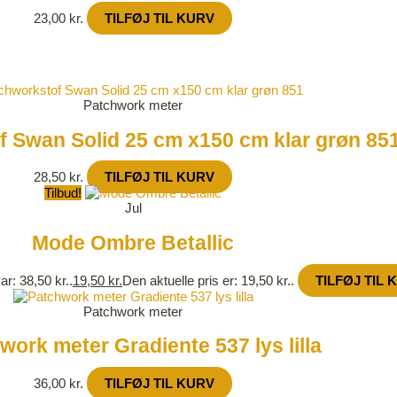
23,00
kr.
TILFØJ TIL KURV
Patchwork meter
 Swan Solid 25 cm x150 cm klar grøn 85
28,50
kr.
TILFØJ TIL KURV
Tilbud!
Jul
Mode Ombre Betallic
ar: 38,50 kr..
19,50
kr.
Den aktuelle pris er: 19,50 kr..
TILFØJ TIL 
Patchwork meter
work meter Gradiente 537 lys lilla
36,00
kr.
TILFØJ TIL KURV