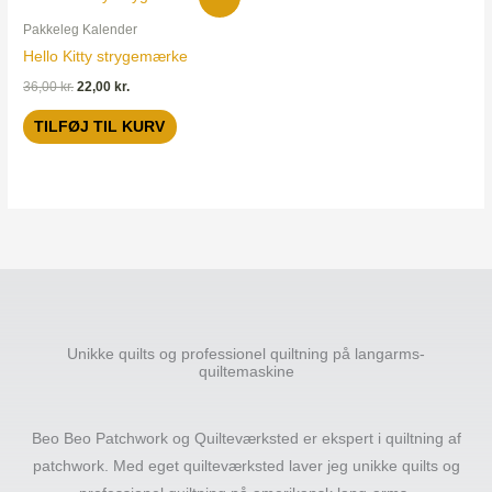
oprindelige
aktuelle
pris
pris
Pakkeleg Kalender
var:
er:
Hello Kitty strygemærke
36,00 kr..
22,00 kr..
36,00
kr.
22,00
kr.
TILFØJ TIL KURV
Unikke quilts og professionel quiltning på langarms-
quiltemaskine
Beo Beo Patchwork og Quilteværksted er ekspert i quiltning af
patchwork. Med eget quilteværksted laver jeg unikke quilts og