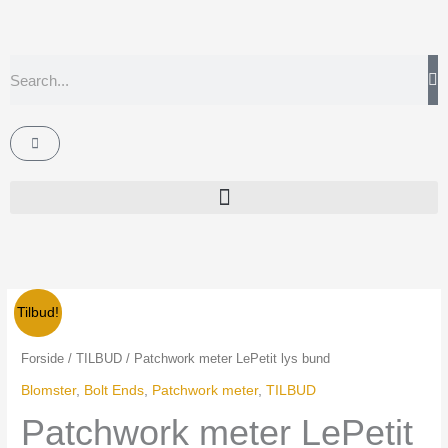
Gå
til
indholdet
Søg
Kurv
Patchwork
Den
Den
Tilbud!
meter
oprindelige
aktuelle
LePetit
Forside
/
TILBUD
/ Patchwork meter LePetit lys bund
lys
pris
pris
Blomster
,
Bolt Ends
,
Patchwork meter
,
TILBUD
bund
Patchwork meter LePetit
var:
er:
antal