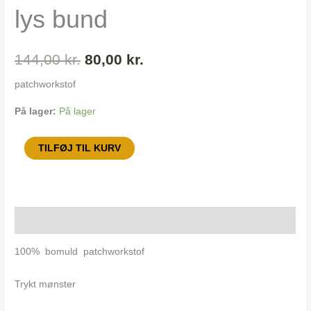
144,00 kr..
80,00 kr..
lys bund
144,00
kr.
80,00
kr.
patchworkstof
På lager:
På lager
TILFØJ TIL KURV
Beskrivelse
100% bomuld patchworkstof
Trykt mønster