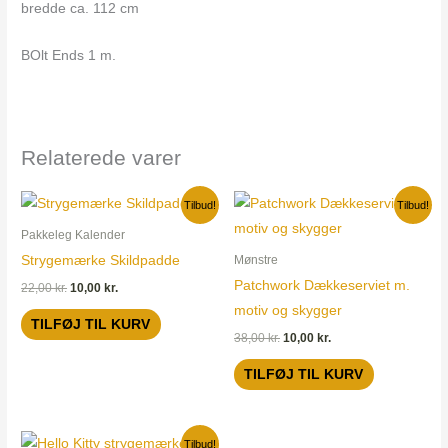
bredde ca. 112 cm
BOlt Ends 1 m.
Relaterede varer
Den
Den
Den
Den
Tilbud!
Tilbud!
oprindelige
aktuelle
oprindelige
aktuelle
pris
pris
pris
pris
Pakkeleg Kalender
var:
er:
var:
er:
Strygemærke Skildpadde
Mønstre
22,00 kr..
10,00 kr..
38,00 kr..
10,00 kr..
Patchwork Dækkeserviet m.
22,00
kr.
10,00
kr.
motiv og skygger
TILFØJ TIL KURV
38,00
kr.
10,00
kr.
TILFØJ TIL KURV
Den
Den
Tilbud!