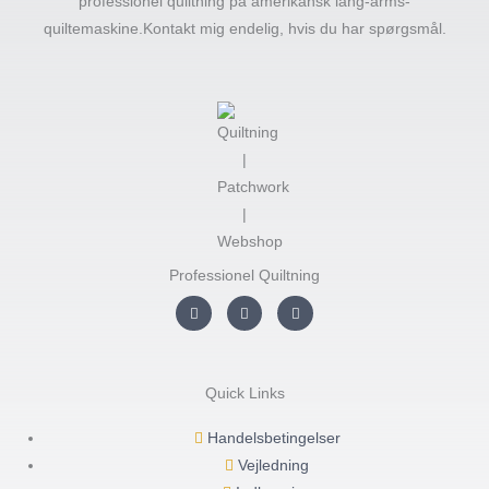
professionel quiltning på amerikansk lang-arms-
quiltemaskine.Kontakt mig endelig, hvis du har spørgsmål.
Professionel Quiltning
I
F
Y
n
a
o
s
c
u
t
e
t
a
b
u
g
o
b
r
o
e
Quick Links
a
k
m
-
f
Handelsbetingelser
Vejledning