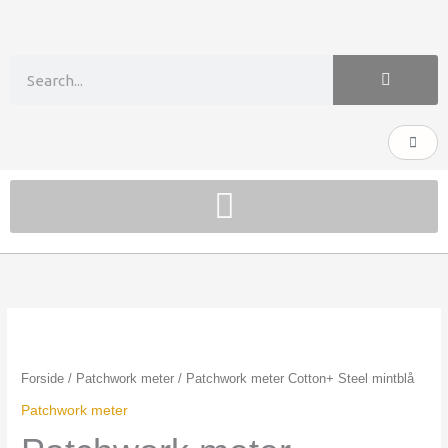
Gå
til
indholdet
Søg
Kurv
Patchwork
meter
Cotton+
Forside
/
Patchwork meter
/ Patchwork meter Cotton+ Steel mintblå
Steel
Patchwork meter
mintblå