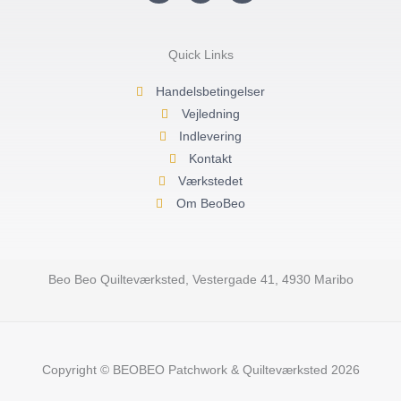
s
c
u
t
e
t
a
b
u
g
o
b
r
o
e
Quick Links
a
k
m
-
f
Handelsbetingelser
Vejledning
Indlevering
Kontakt
Værkstedet
Om BeoBeo
Beo Beo Quilteværksted, Vestergade 41, 4930 Maribo
Copyright © BEOBEO Patchwork & Quilteværksted 2026