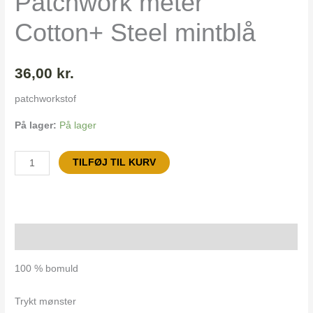
Patchwork meter
antal
Cotton+ Steel mintblå
36,00
kr.
patchworkstof
På lager:
På lager
TILFØJ TIL KURV
Beskrivelse
100 % bomuld
Trykt mønster