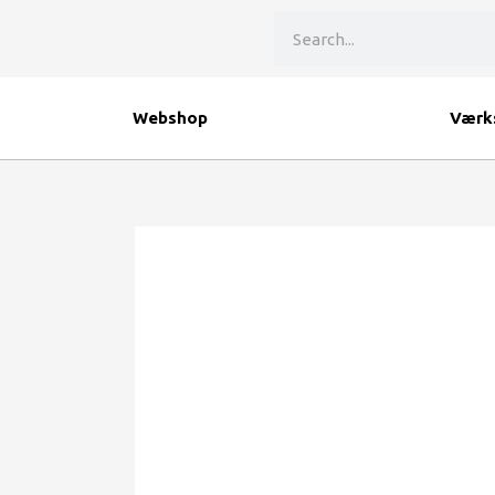
Gå
Søg
til
indholdet
Webshop
Værk