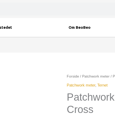
stedet
Om BeoBeo
Patchwork
Forside
/
Patchwork meter
/ P
meter
Patchwork meter
,
Ternet
Cris-
Patchwork 
Cross
antal
Cross