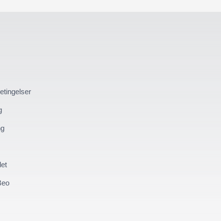
etingelser
g
ng
et
Beo