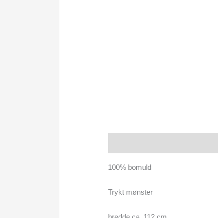
Beskrivelse
100% bomuld
Trykt mønster
bredde ca. 112 cm