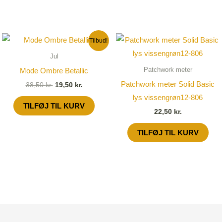
Den
Den
Tilbud!
oprindelige
aktuelle
pris
pris
Jul
var:
er:
Patchwork meter
Mode Ombre Betallic
38,50 kr..
19,50 kr..
Patchwork meter Solid Basic
38,50
kr.
19,50
kr.
lys vissengrøn12-806
TILFØJ TIL KURV
22,50
kr.
TILFØJ TIL KURV