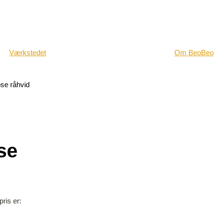
Værkstedet
Om BeoBeo
ose råhvid
se
pris er: