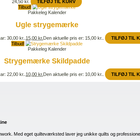
24,50
kr.
TILFØJ TIL KURV
Tilbud!
Pakkeleg Kalender
Ugle strygemærke
ar: 30,00 kr..
15,00
kr.
Den aktuelle pris er: 15,00 kr..
TILFØJ TIL 
Tilbud!
Pakkeleg Kalender
Strygemærke Skildpadde
ar: 22,00 kr..
10,00
kr.
Den aktuelle pris er: 10,00 kr..
TILFØJ TIL 
kine
hwork. Med eget quilteværksted laver jeg unikke quilts og profession