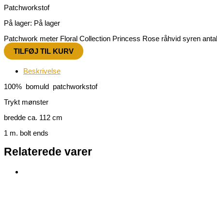
Patchworkstof
På lager:
På lager
Patchwork meter Floral Collection Princess Rose råhvid syren anta
TILFØJ TIL KURV
Beskrivelse
100% bomuld patchworkstof
Trykt mønster
bredde ca. 112 cm
1 m. bolt ends
Relaterede varer