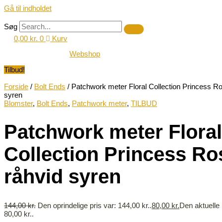
Gå til indholdet
Søg
0,00
kr.
0
Kurv
Webshop
Tilbud!
Forside
/
Bolt Ends
/ Patchwork meter Floral Collection Princess R
syren
Blomster
,
Bolt Ends
,
Patchwork meter
,
TILBUD
Patchwork meter Floral
Collection Princess Ro
råhvid syren
144,00
kr.
Den oprindelige pris var: 144,00 kr..
80,00
kr.
Den aktuelle 
80,00 kr..