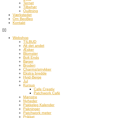
Ternet
Tilbehør
Quiltning
Værkstedet
Om BeoBeo
Kontakt
Webshop
TILBUD
Alt det andet
Æsker
Blomster
Bolt Ends
Bøger
Broderi
Charms/smykker
Ekstra bredde
Hvid-Beige
Jul
Kursus
Cafe Creativ
Patchwork Cafè
Mønstre
Nyheder
Pakkeleg Kalender
Pakninger
Patchwork meter
Prikket