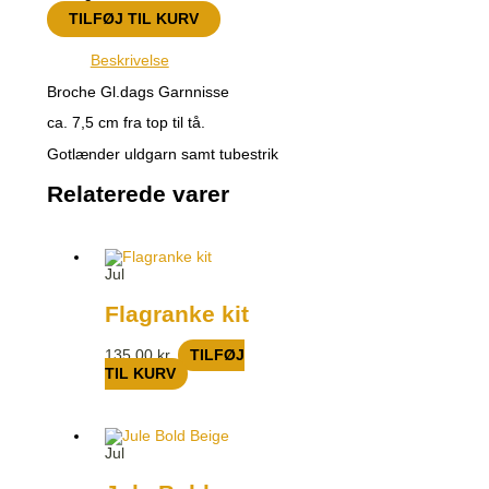
TILFØJ TIL KURV
Beskrivelse
Broche Gl.dags Garnnisse
ca. 7,5 cm fra top til tå.
Gotlænder uldgarn samt tubestrik
Relaterede varer
Jul
Flagranke kit
135,00
kr.
TILFØJ
TIL KURV
Jul