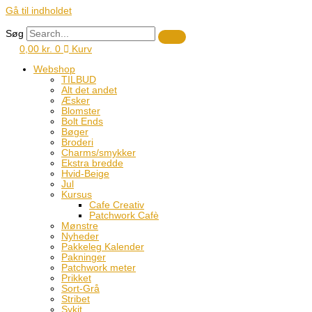
Gå til indholdet
Søg
0,00
kr.
0
Kurv
Webshop
TILBUD
Alt det andet
Æsker
Blomster
Bolt Ends
Bøger
Broderi
Charms/smykker
Ekstra bredde
Hvid-Beige
Jul
Kursus
Cafe Creativ
Patchwork Cafè
Mønstre
Nyheder
Pakkeleg Kalender
Pakninger
Patchwork meter
Prikket
Sort-Grå
Stribet
Sykit