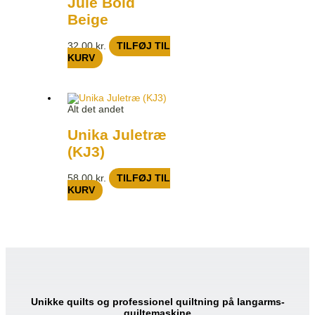
Jule Bold
Beige
32,00
kr.
TILFØJ TIL
KURV
Alt det andet
Unika Juletræ
(KJ3)
58,00
kr.
TILFØJ TIL
KURV
Unikke quilts og professionel quiltning på langarms-
quiltemaskine