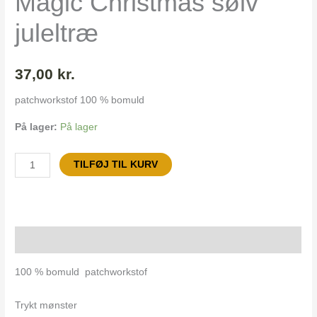
Magic Christmas sølv
juleltræ
37,00
kr.
patchworkstof 100 % bomuld
På lager:
På lager
TILFØJ TIL KURV
Beskrivelse
100 % bomuld patchworkstof
Trykt mønster