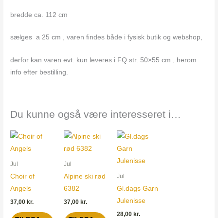
bredde ca. 112 cm
sælges a 25 cm , varen findes både i fysisk butik og webshop,
derfor kan varen evt. kun leveres i FQ str. 50×55 cm , herom
info efter bestilling.
Du kunne også være interesseret i…
Jul
Jul
Choir of
Alpine ski rød
Jul
Angels
6382
Gl.dags Garn
Julenisse
37,00
kr.
37,00
kr.
28,00
kr.