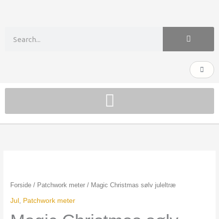
Gå
til
indholdet
Søg
Kurv
Magic
Christmas
sølv
Forside
/
Patchwork meter
/ Magic Christmas sølv juleltræ
juleltræ
Jul
,
Patchwork meter
antal