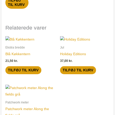
TILFØJ
TIL KURV
Relaterede varer
Ekstra bredde
Jul
Blå Køkkentern
Holiday Editions
21,50
kr.
37,00
kr.
TILFØJ TIL KURV
TILFØJ TIL KURV
Patchwork meter
Patchwork meter Along the