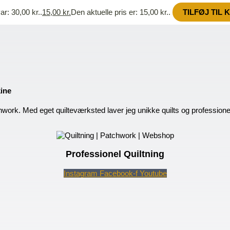
ar: 30,00 kr..
15,00
kr.
Den aktuelle pris er: 15,00 kr..
TILFØJ TIL 
kine
hwork. Med eget quilteværksted laver jeg unikke quilts og profession
Professionel Quiltning
Instagram
Facebook-f
Youtube