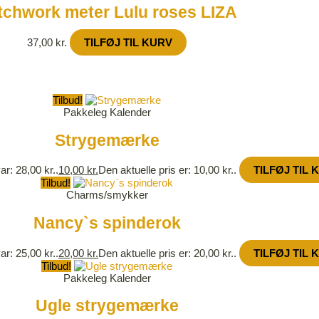
tchwork meter Lulu roses LIZA
37,00
kr.
TILFØJ TIL KURV
Tilbud!
Pakkeleg Kalender
Strygemærke
ar: 28,00 kr..
10,00
kr.
Den aktuelle pris er: 10,00 kr..
TILFØJ TIL 
Tilbud!
Charms/smykker
Nancy`s spinderok
ar: 25,00 kr..
20,00
kr.
Den aktuelle pris er: 20,00 kr..
TILFØJ TIL 
Tilbud!
Pakkeleg Kalender
Ugle strygemærke