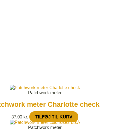
Patchwork meter
tchwork meter Charlotte check
37,00
kr.
TILFØJ TIL KURV
Patchwork meter