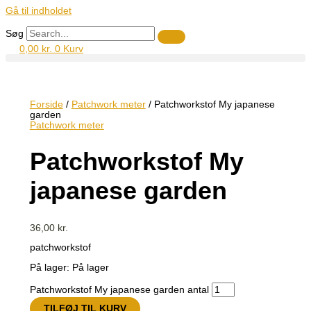
Gå til indholdet
Søg
0,00
kr.
0
Kurv
Forside
/
Patchwork meter
/ Patchworkstof My japanese
garden
Patchwork meter
Patchworkstof My
japanese garden
36,00
kr.
patchworkstof
På lager:
På lager
Patchworkstof My japanese garden antal
TILFØJ TIL KURV