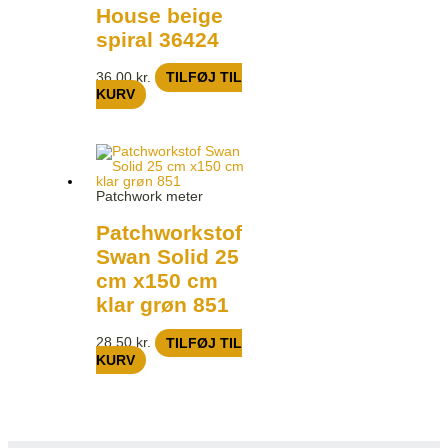
House beige
spiral 36424
36,00
kr.
TILFØJ TIL
KURV
Patchwork meter
Patchworkstof
Swan Solid 25
cm x150 cm
klar grøn 851
28,50
kr.
TILFØJ TIL
KURV