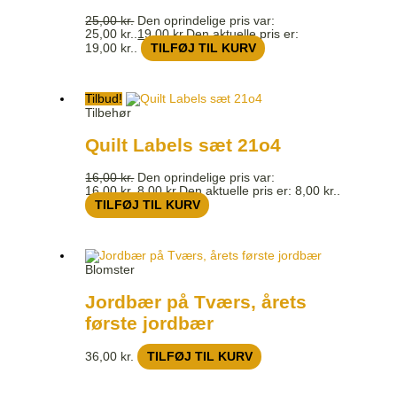
25,00
kr.
Den oprindelige pris var:
25,00 kr..
19,00
kr.
Den aktuelle pris er:
19,00 kr..
TILFØJ TIL KURV
Tilbud!
Tilbehør
Quilt Labels sæt 21o4
16,00
kr.
Den oprindelige pris var:
16,00 kr..
8,00
kr.
Den aktuelle pris er: 8,00 kr..
TILFØJ TIL KURV
Blomster
Jordbær på Tværs, årets
første jordbær
36,00
kr.
TILFØJ TIL KURV