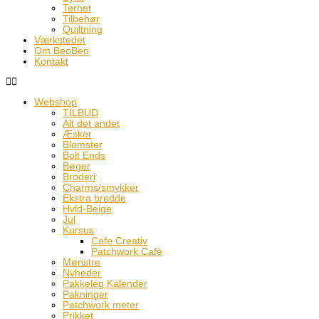
Ternet
Tilbehør
Quiltning
Værkstedet
Om BeoBeo
Kontakt
Webshop
TILBUD
Alt det andet
Æsker
Blomster
Bolt Ends
Bøger
Broderi
Charms/smykker
Ekstra bredde
Hvid-Beige
Jul
Kursus
Cafe Creativ
Patchwork Cafè
Mønstre
Nyheder
Pakkeleg Kalender
Pakninger
Patchwork meter
Prikket