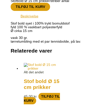
Stofbold Ø 15 cm prikker/striber antal
TILFØJ TIL KURV
Beskrivelse
Stof bold syet i 100% trykt bomuldstof
fyld 100 % vaskbart polyesterfyld
Ø cirka 15 cm
vask 30 gr.
tørretumbling med et par tennisbolde, på lav.
Relaterede varer
Alt det andet
Stof bold Ø 15
cm prikker
45,00
kr.
TILFØJ TIL
KURV