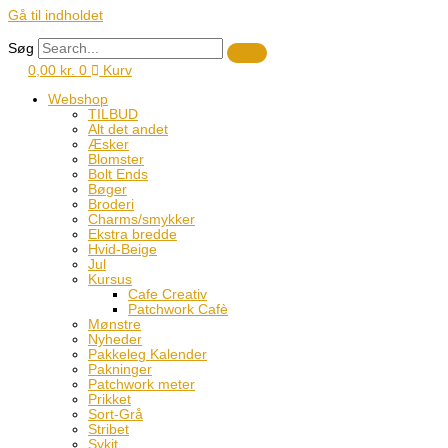
Gå til indholdet
Søg
0,00
kr.
0
Kurv
Webshop
TILBUD
Alt det andet
Æsker
Blomster
Bolt Ends
Bøger
Broderi
Charms/smykker
Ekstra bredde
Hvid-Beige
Jul
Kursus
Cafe Creativ
Patchwork Cafè
Mønstre
Nyheder
Pakkeleg Kalender
Pakninger
Patchwork meter
Prikket
Sort-Grå
Stribet
Sykit