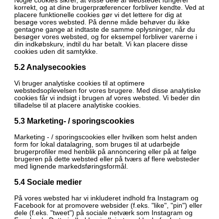
Nogle cookies sikrer, at visse dele af webstedet fungerer
korrekt, og at dine brugerpræferencer forbliver kendte. Ved at
placere funktionelle cookies gør vi det lettere for dig at
besøge vores websted. På denne måde behøver du ikke
gentagne gange at indtaste de samme oplysninger, når du
besøger vores websted, og for eksempel forbliver varerne i
din indkøbskurv, indtil du har betalt. Vi kan placere disse
cookies uden dit samtykke.
5.2 Analysecookies
Vi bruger analytiske cookies til at optimere
webstedsoplevelsen for vores brugere. Med disse analytiske
cookies får vi indsigt i brugen af ​​vores websted. Vi beder din
tilladelse til at placere analytiske cookies.
5.3 Marketing- / sporingscookies
Marketing - / sporingscookies eller hvilken som helst anden
form for lokal datalagring, som bruges til at udarbejde
brugerprofiler med henblik på annoncering eller på at følge
brugeren på dette websted eller på tværs af flere websteder
med lignende markedsføringsformål.
5.4 Sociale medier
På vores websted har vi inkluderet indhold fra Instagram og
Facebook for at promovere websider (f.eks. "like", "pin") eller
dele (f.eks. "tweet") på sociale netværk som Instagram og