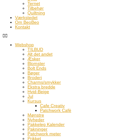
Ternet
Tilbehør
Quiltning
Værkstedet
Om BeoBeo
Kontakt
Webshop
TILBUD
Alt det andet
Æsker
Blomster
Bolt Ends
Bøger
Broderi
Charms/smykker
Ekstra bredde
Hvid-Beige
Jul
Kursus
Cafe Creativ
Patchwork Cafè
Mønstre
Nyheder
Pakkeleg Kalender
Pakninger
Patchwork meter
Prikket