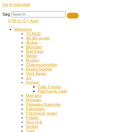
Gå til indholdet
Søg
0,00
kr.
0
Kurv
Webshop
TILBUD
Alt det andet
Æsker
Blomster
Bolt Ends
Bøger
Broderi
Charms/smykker
Ekstra bredde
Hvid-Beige
Jul
Kursus
Cafe Creativ
Patchwork Cafè
Mønstre
Nyheder
Pakkeleg Kalender
Pakninger
Patchwork meter
Prikket
Sort-Grå
Stribet
Sykit