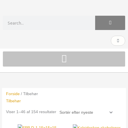
Gå
til
indholdet
Søg
Kurv
Sorteret
efter
seneste
Forside
/ Tilbehør
Tilbehør
Viser 1–46 af 154 resultater