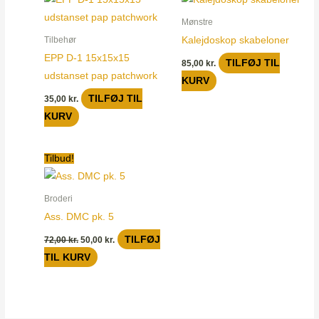
Mønstre
Kalejdoskop skabeloner
Tilbehør
EPP D-1 15x15x15
TILFØJ TIL
85,00
kr.
udstanset pap patchwork
KURV
TILFØJ TIL
35,00
kr.
KURV
Den
Den
Tilbud!
oprindelige
aktuelle
pris
pris
var:
er:
Broderi
72,00 kr..
50,00 kr..
Ass. DMC pk. 5
TILFØJ
72,00
kr.
50,00
kr.
TIL KURV