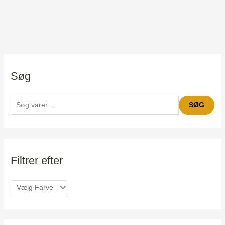
S
Søg
ø
g
e
SØG
f
t
e
r
Filtrer efter
: