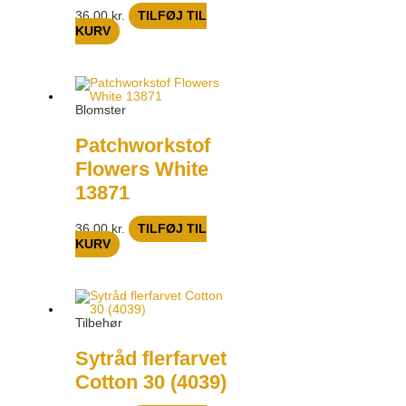
36,00
kr.
TILFØJ TIL
KURV
Blomster
Patchworkstof
Flowers White
13871
36,00
kr.
TILFØJ TIL
KURV
Tilbehør
Sytråd flerfarvet
Cotton 30 (4039)