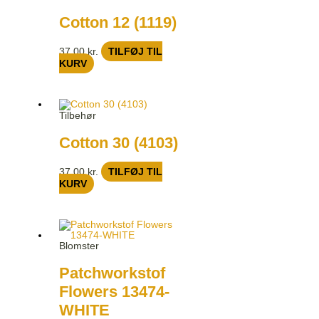
Cotton 12 (1119)
37,00
kr.
TILFØJ TIL
KURV
Tilbehør
Cotton 30 (4103)
37,00
kr.
TILFØJ TIL
KURV
Blomster
Patchworkstof
Flowers 13474-
WHITE