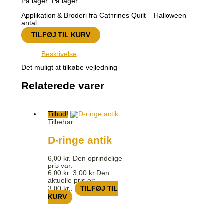
På lager:
På lager
Applikation & Broderi fra Cathrines Quilt – Halloween
antal
TILFØJ TIL KURV
Beskrivelse
Det muligt at tilkøbe vejledning
Relaterede varer
Tilbud!
Tilbehør
D-ringe antik
6,00
kr.
Den oprindelige
pris var:
6,00 kr..
3,00
kr.
Den
aktuelle pris er:
3,00 kr..
TILFØJ TIL
KURV