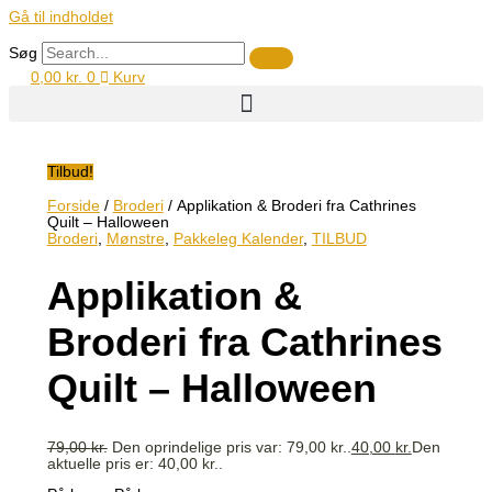
Gå til indholdet
Søg
0,00
kr.
0
Kurv
Tilbud!
Forside
/
Broderi
/ Applikation & Broderi fra Cathrines
Quilt – Halloween
Broderi
,
Mønstre
,
Pakkeleg Kalender
,
TILBUD
Applikation &
Broderi fra Cathrines
Quilt – Halloween
79,00
kr.
Den oprindelige pris var: 79,00 kr..
40,00
kr.
Den
aktuelle pris er: 40,00 kr..