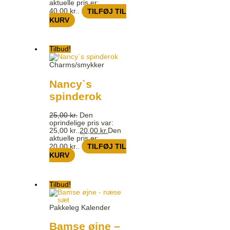
aktuelle pris er:
40,00 kr..
TILFØJ TIL
KURV
Tilbud!
Charms/smykker
Nancy`s
spinderok
25,00
kr.
Den
oprindelige pris var:
25,00 kr..
20,00
kr.
Den
aktuelle pris er:
20,00 kr..
TILFØJ TIL
KURV
Tilbud!
Pakkeleg Kalender
Bamse øjne –