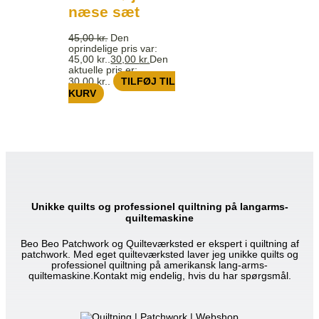
næse sæt
45,00
kr.
Den
oprindelige pris var:
45,00 kr..
30,00
kr.
Den
aktuelle pris er:
30,00 kr..
TILFØJ TIL
KURV
Unikke quilts og professionel quiltning på langarms-
quiltemaskine
Beo Beo Patchwork og Quilteværksted er ekspert i quiltning af
patchwork. Med eget quilteværksted laver jeg unikke quilts og
professionel quiltning på amerikansk lang-arms-
quiltemaskine.Kontakt mig endelig, hvis du har spørgsmål.