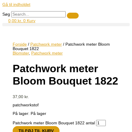
Gå til indholdet
Søg
0,00
kr.
0
Kurv
Forside
/
Patchwork meter
/ Patchwork meter Bloom
Bouquet 1822
Blomster
,
Patchwork meter
Patchwork meter
Bloom Bouquet 1822
37,00
kr.
patchworkstof
På lager:
På lager
Patchwork meter Bloom Bouquet 1822 antal
TILFØJ TIL KURV