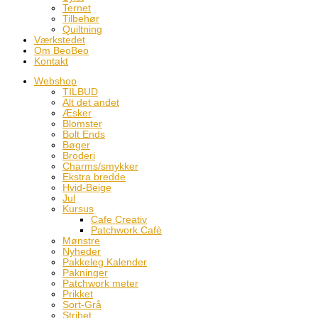
Ternet
Tilbehør
Quiltning
Værkstedet
Om BeoBeo
Kontakt
Webshop
TILBUD
Alt det andet
Æsker
Blomster
Bolt Ends
Bøger
Broderi
Charms/smykker
Ekstra bredde
Hvid-Beige
Jul
Kursus
Cafe Creativ
Patchwork Cafè
Mønstre
Nyheder
Pakkeleg Kalender
Pakninger
Patchwork meter
Prikket
Sort-Grå
Stribet