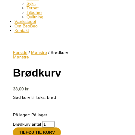
Sykit
Ternet
Tilbehør
Quiltning
Værkstedet
Om BeoBeo
Kontakt
Forside
/
Mønstre
/ Brødkurv
Mønstre
Brødkurv
38,00
kr.
Sød kurv til f.eks. brød
På lager:
På lager
Brødkurv antal
TILFØJ TIL KURV