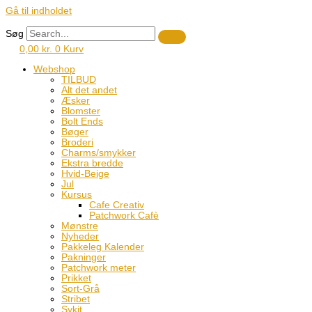
Gå til indholdet
Søg
0,00
kr.
0
Kurv
Webshop
TILBUD
Alt det andet
Æsker
Blomster
Bolt Ends
Bøger
Broderi
Charms/smykker
Ekstra bredde
Hvid-Beige
Jul
Kursus
Cafe Creativ
Patchwork Cafè
Mønstre
Nyheder
Pakkeleg Kalender
Pakninger
Patchwork meter
Prikket
Sort-Grå
Stribet
Sykit