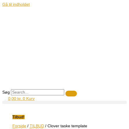
Gå til indholdet
Søg
0,00
kr.
0
Kurv
Tilbud!
Forside
/
TILBUD
/ Clover taske template