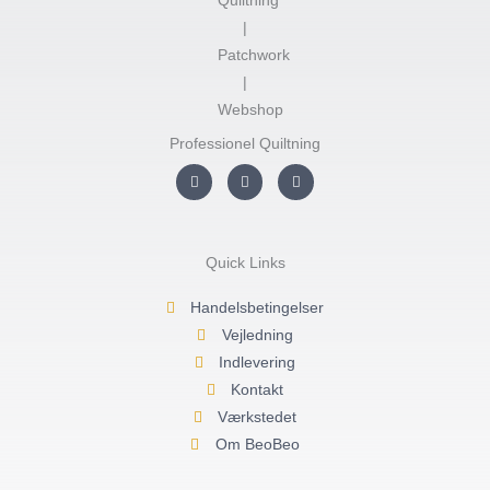
Professionel Quiltning
I
F
Y
n
a
o
s
c
u
t
e
t
a
b
u
g
o
b
r
o
e
Quick Links
a
k
m
-
f
Handelsbetingelser
Vejledning
Indlevering
Kontakt
Værkstedet
Om BeoBeo