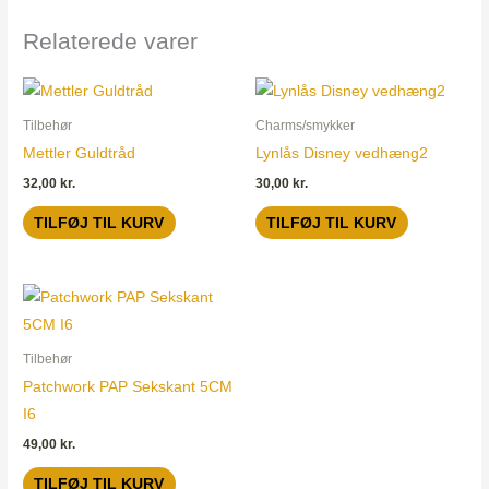
Relaterede varer
Tilbehør
Charms/smykker
Mettler Guldtråd
Lynlås Disney vedhæng2
32,00
kr.
30,00
kr.
TILFØJ TIL KURV
TILFØJ TIL KURV
Tilbehør
Patchwork PAP Sekskant 5CM
I6
49,00
kr.
TILFØJ TIL KURV