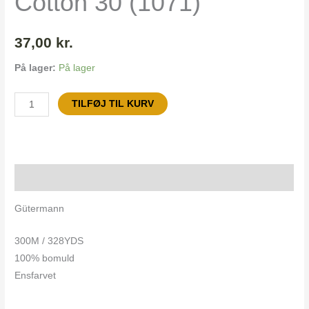
Cotton 30 (1071)
37,00
kr.
På lager:
På lager
TILFØJ TIL KURV
Beskrivelse
Gütermann
300M / 328YDS
100% bomuld
Ensfarvet