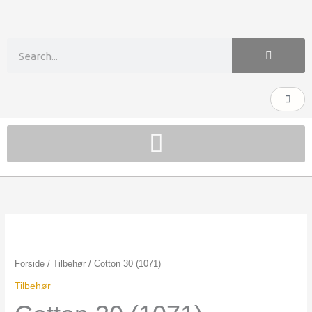
Gå
til
indholdet
Søg
Kurv
Cotton
30
(1071)
Forside
/
Tilbehør
/ Cotton 30 (1071)
antal
Tilbehør