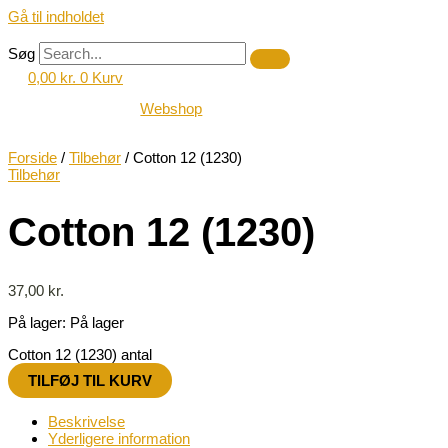
Gå til indholdet
Søg
0,00
kr.
0
Kurv
Webshop
Forside
/
Tilbehør
/ Cotton 12 (1230)
Tilbehør
Cotton 12 (1230)
37,00
kr.
På lager:
På lager
Cotton 12 (1230) antal
TILFØJ TIL KURV
Beskrivelse
Yderligere information