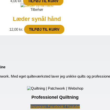
4,00
kr.
TILFØJ TIL KURV
Tilbehør
Læder synål hånd
12,00
kr.
TILFØJ TIL KURV
kine
hwork. Med eget quilteværksted laver jeg unikke quilts og profession
Professionel Quiltning
Instagram
Facebook-f
Youtube