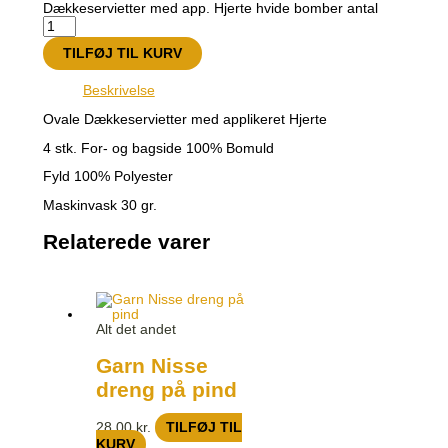
Dækkeservietter med app. Hjerte hvide bomber antal
TILFØJ TIL KURV
Beskrivelse
Ovale Dækkeservietter med applikeret Hjerte
4 stk. For- og bagside 100% Bomuld
Fyld 100% Polyester
Maskinvask 30 gr.
Relaterede varer
Alt det andet
Garn Nisse
dreng på pind
28,00
kr.
TILFØJ TIL
KURV