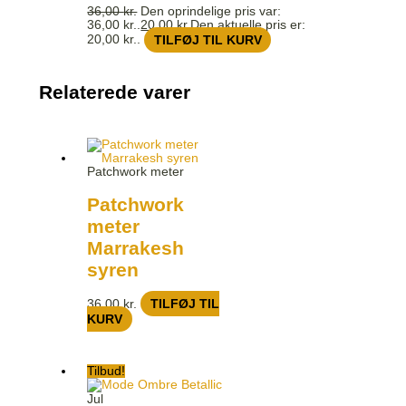
36,00
kr.
Den oprindelige pris var:
36,00 kr..
20,00
kr.
Den aktuelle pris er:
20,00 kr..
TILFØJ TIL KURV
Relaterede varer
Patchwork meter
Patchwork
meter
Marrakesh
syren
36,00
kr.
TILFØJ TIL
KURV
Tilbud!
Jul