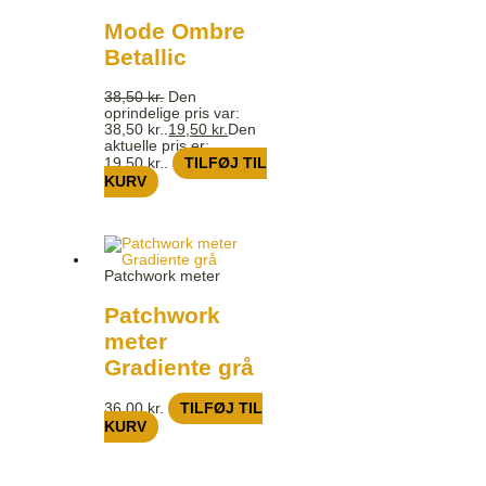
Mode Ombre
Betallic
38,50
kr.
Den
oprindelige pris var:
38,50 kr..
19,50
kr.
Den
aktuelle pris er:
19,50 kr..
TILFØJ TIL
KURV
Patchwork meter
Patchwork
meter
Gradiente grå
36,00
kr.
TILFØJ TIL
KURV