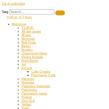
Gå til indholdet
Søg
0,00
kr.
0
Kurv
Webshop
TILBUD
Alt det andet
Æsker
Blomster
Bolt Ends
Bøger
Broderi
Charms/smykker
Ekstra bredde
Hvid-Beige
Jul
Kursus
Cafe Creativ
Patchwork Cafè
Mønstre
Nyheder
Pakkeleg Kalender
Pakninger
Patchwork meter
Prikket
Sort-Grå
Stribet
Sykit