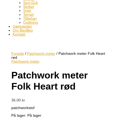
Sort-Grå
Stribet
Sykit
Ternet
Tilbehør
Quiltning
Værkstedet
Om BeoBeo
Kontakt
Forside
/
Patchwork meter
/ Patchwork meter Folk Heart
rød
Patchwork meter
Patchwork meter
Folk Heart rød
36,00
kr.
patchworkstof
På lager:
På lager