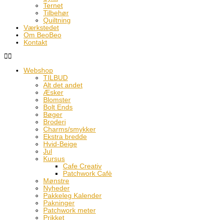
Ternet
Tilbehør
Quiltning
Værkstedet
Om BeoBeo
Kontakt
Webshop
TILBUD
Alt det andet
Æsker
Blomster
Bolt Ends
Bøger
Broderi
Charms/smykker
Ekstra bredde
Hvid-Beige
Jul
Kursus
Cafe Creativ
Patchwork Cafè
Mønstre
Nyheder
Pakkeleg Kalender
Pakninger
Patchwork meter
Prikket