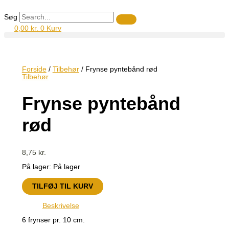
Gå
Frynse
Den
Den
til
pyntebånd
oprindelige
aktuelle
Søg
indholdet
rød
pris
pris
antal
var:
er:
0,00
kr.
0
Kurv
32,00 kr..
18,00 kr..
Forside
/
Tilbehør
/ Frynse pyntebånd rød
Tilbehør
Frynse pyntebånd
rød
8,75
kr.
På lager:
På lager
TILFØJ TIL KURV
Beskrivelse
6 frynser pr. 10 cm.