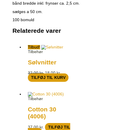
bånd bredde inkl. frynser ca. 2,5 cm.
sælges a 50 cm.
100 bomuld
Relaterede varer
Tilbud!
Tilbehør
Sølvnitter
32,00
kr.
18,00
kr.
TILFØJ TIL KURV
Tilbehør
Cotton 30
(4006)
37,00
kr.
TILFØJ TIL