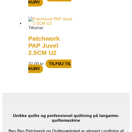
KURV
Tilbehør
Patchwork
PAP Juvel
2.5CM U2
32,00
kr.
TILFØJ TIL
KURV
Unikke quilts og professionel quiltning på langarms-
quiltemaskine
Beo Beo Patchwork og Quilteværksted er ekspert i quiltning af