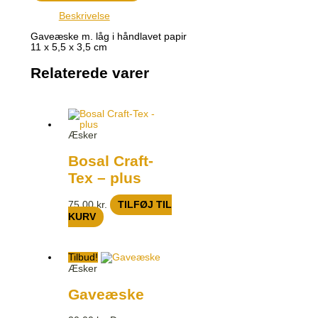
Beskrivelse
Gaveæske m. låg i håndlavet papir
11 x 5,5 x 3,5 cm
Relaterede varer
Æsker
Bosal Craft-
Tex – plus
75,00
kr.
TILFØJ TIL
KURV
Tilbud!
Æsker
Gaveæske