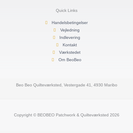
a
b
u
g
o
b
r
o
e
Quick Links
a
k
m
-
f
Handelsbetingelser
Vejledning
Indlevering
Kontakt
Værkstedet
Om BeoBeo
Beo Beo Quilteværksted, Vestergade 41, 4930 Maribo
Copyright © BEOBEO Patchwork & Quilteværksted 2026