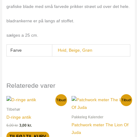
grafiske blade med små farvede prikker strøet ud over det hele.
bladrankerne er på langs af stoffet.
sælges a 25 cm.
Farve
Hvid
,
Beige
,
Grøn
Relaterede varer
Den
Den
Den
Den
Tilbud!
Tilbud!
oprindelige
aktuelle
oprindelige
aktuelle
pris
pris
pris
pris
Tilbehør
var:
er:
var:
er:
D-ringe antik
Pakkeleg Kalender
6,00 kr..
3,00 kr..
74,00 kr..
40,00 kr..
Patchwork meter The Lion Of
6,00
kr.
3,00
kr.
Juda
TILFØJ TIL KURV