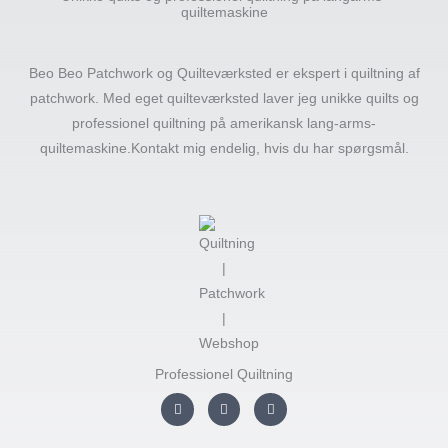
quiltemaskine
Beo Beo Patchwork og Quilteværksted er ekspert i quiltning af
patchwork. Med eget quilteværksted laver jeg unikke quilts og
professionel quiltning på amerikansk lang-arms-
quiltemaskine.Kontakt mig endelig, hvis du har spørgsmål.
Professionel Quiltning
I
F
Y
n
a
o
s
c
u
t
e
t