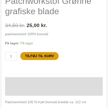
Patchworkstof Grønne
34,50 kr..
25,00 kr..
grafiske blade
34,50
kr.
25,00
kr.
patchworkstof 100% bomuld
På lager:
På lager
TILFØJ TIL KURV
Beskrivelse
Yderligere information
Patchworkstof 100 % trykt bomuld bredde ca. 112 cm