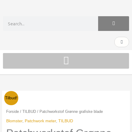
Gå
til
indholdet
Søg
Kurv
Patchworkstof
Den
Den
Tilbud!
Grønne
oprindelige
aktuelle
grafiske
Forside
/
TILBUD
/ Patchworkstof Grønne grafiske blade
blade
pris
pris
Blomster
,
Patchwork meter
,
TILBUD
antal
var:
er: