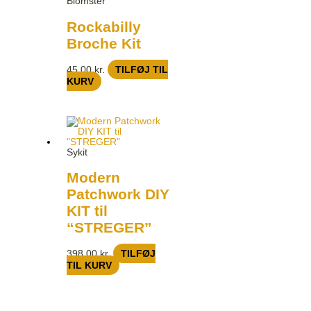
Blomster
Rockabilly
Broche Kit
45,00
kr.
TILFØJ TIL
KURV
Sykit
Modern
Patchwork DIY
KIT til
“STREGER”
398,00
kr.
TILFØJ
TIL KURV