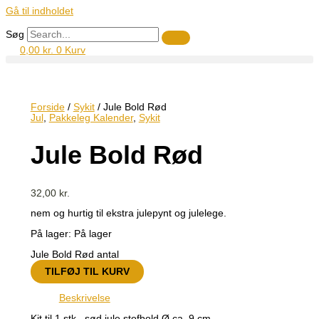
Gå til indholdet
Søg
0,00
kr.
0
Kurv
Forside
/
Sykit
/ Jule Bold Rød
Jul
,
Pakkeleg Kalender
,
Sykit
Jule Bold Rød
32,00
kr.
nem og hurtig til ekstra julepynt og julelege.
På lager:
På lager
Jule Bold Rød antal
TILFØJ TIL KURV
Beskrivelse
Kit til 1 stk. sød jule stofbold Ø ca. 9 cm.