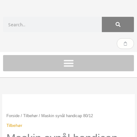
Gå
til
indholdet
Søg
Kurv
Maskin
synål
handicap
Forside
/
Tilbehør
/ Maskin synål handicap 80/12
80/12
Tilbehør
antal