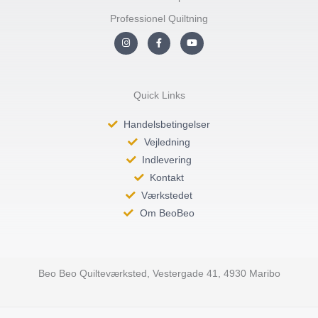
Professionel Quiltning
I
F
Y
n
a
o
s
c
u
t
e
t
a
b
u
g
o
b
r
o
e
Quick Links
a
k
m
-
f
Handelsbetingelser
Vejledning
Indlevering
Kontakt
Værkstedet
Om BeoBeo
Beo Beo Quilteværksted, Vestergade 41, 4930 Maribo