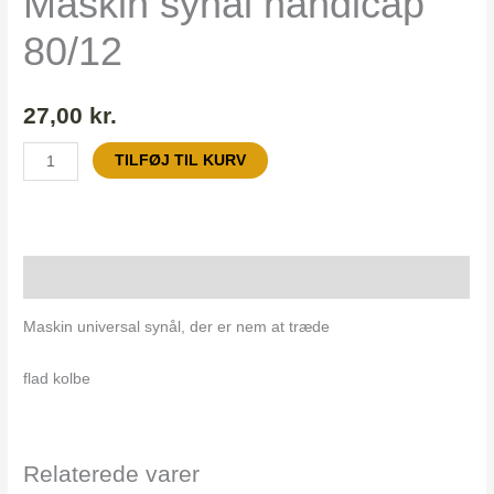
Maskin synål handicap
80/12
27,00
kr.
TILFØJ TIL KURV
Beskrivelse
Maskin universal synål, der er nem at træde
flad kolbe
Relaterede varer