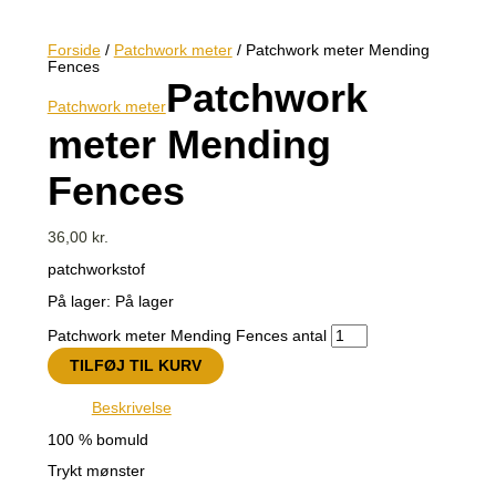
Forside
/
Patchwork meter
/ Patchwork meter Mending
Fences
Patchwork
Patchwork meter
meter Mending
Fences
36,00
kr.
patchworkstof
På lager:
På lager
Patchwork meter Mending Fences antal
TILFØJ TIL KURV
Beskrivelse
100 % bomuld
Trykt mønster