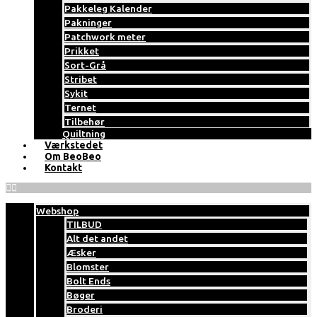
Pakkeleg Kalender
Pakninger
Patchwork meter
Prikket
Sort-Grå
Stribet
Sykit
Ternet
Tilbehør
Quiltning
Værkstedet
Om BeoBeo
Kontakt
Webshop
TILBUD
Alt det andet
Æsker
Blomster
Bolt Ends
Bøger
Broderi