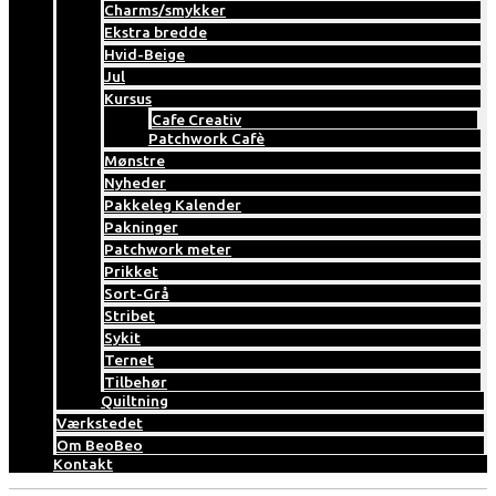
Charms/smykker
Ekstra bredde
Hvid-Beige
Jul
Kursus
Cafe Creativ
Patchwork Cafè
Mønstre
Nyheder
Pakkeleg Kalender
Pakninger
Patchwork meter
Prikket
Sort-Grå
Stribet
Sykit
Ternet
Tilbehør
Quiltning
Værkstedet
Om BeoBeo
Kontakt