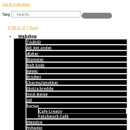
Gå til indholdet
Søg
0,00
kr.
0
Kurv
Webshop
TILBUD
Alt det andet
Æsker
Blomster
Bolt Ends
Bøger
Broderi
Charms/smykker
Ekstra bredde
Hvid-Beige
Jul
Kursus
Cafe Creativ
Patchwork Cafè
Mønstre
Nyheder