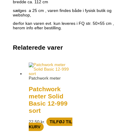
bredde ca. 112 cm
sælges a 25 cm , varen findes både i fysisk butik og
webshop,
derfor kan varen evt. kun leveres i FQ str. 50×55 cm ,
herom info efter bestilling.
Relaterede varer
Patchwork meter
Patchwork
meter Solid
Basic 12-999
sort
22,50
kr.
TILFØJ TIL
KURV