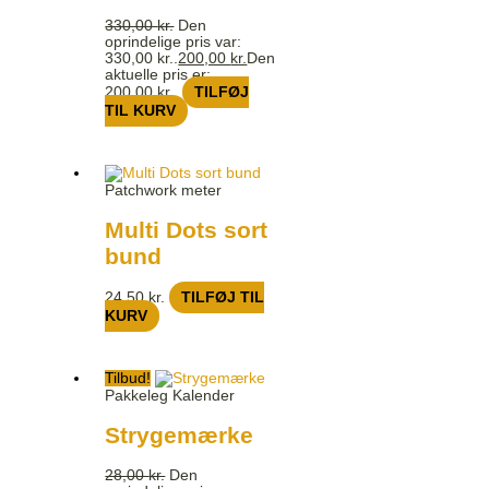
330,00
kr.
Den
oprindelige pris var:
330,00 kr..
200,00
kr.
Den
aktuelle pris er:
200,00 kr..
TILFØJ
TIL KURV
Patchwork meter
Multi Dots sort
bund
24,50
kr.
TILFØJ TIL
KURV
Tilbud!
Pakkeleg Kalender
Strygemærke
28,00
kr.
Den