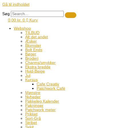
Gå til indholdet
Søg
0,00
kr.
0
Kurv
Webshop
TILBUD
Alt det andet
Æsker
Blomster
Bolt Ends
Bøger
Broderi
Charms/smykker
Ekstra bredde
Hvid-Beige
Jul
Kursus
Cafe Creativ
Patchwork Cafè
Mønstre
Nyheder
Pakkeleg Kalender
Pakninger
Patchwork meter
Prikket
Sort-Grå
Stribet
Sykit