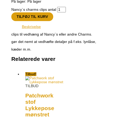
På lager:
På lager
Nancy`s charms clips antal
TILFØJ TIL KURV
Beskrivelse
clips til vedhæng af Nancy`s eller andre Charms.
gør det nemt at vedhæfte detaljer på f.eks. lynlåse,
kæder m.m.
Relaterede varer
Tilbud!
TILBUD
Patchwork
stof
Lykkepose
mønstret