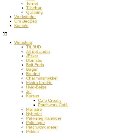
Ternet
Tilbehør
Quiltning
Værkstedet
Om BeoBeo
Kontakt
Webshop
TILBUD
Alt det andet
Æsker
Blomster
Bolt Ends
Bøger
Broderi
Charms/smykker
Ekstra bredde
Hvid-Beige
Jul
Kursus
Cafe Creativ
Patchwork Cafè
Mønstre
Nyheder
Pakkeleg Kalender
Pakninger
Patchwork meter
Prikket