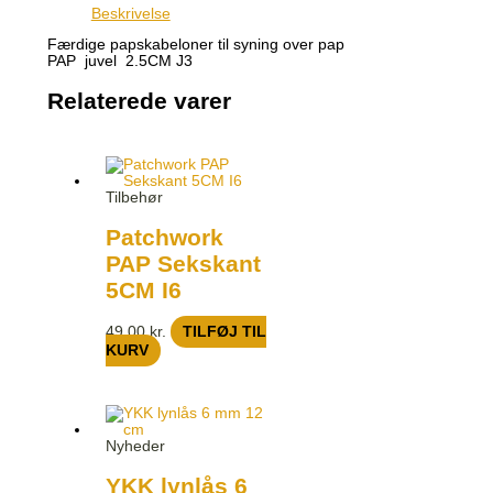
Beskrivelse
Færdige papskabeloner til syning over pap
PAP juvel 2.5CM J3
Relaterede varer
Tilbehør
Patchwork
PAP Sekskant
5CM I6
49,00
kr.
TILFØJ TIL
KURV
Nyheder
YKK lynlås 6