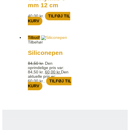
mm 12 cm
40,00
kr.
TILFØJ TIL
KURV
Tilbud!
Tilbehør
Siliconepen
84,50
kr.
Den
oprindelige pris var:
84,50 kr..
60,00
kr.
Den
aktuelle pris er:
60,00 kr..
TILFØJ TIL
KURV