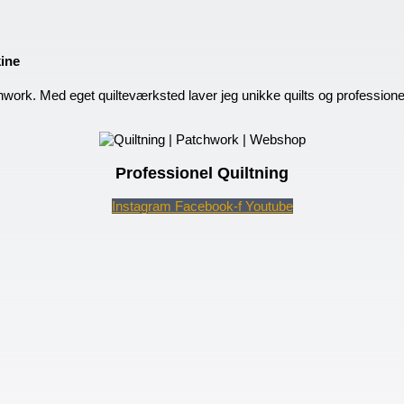
kine
hwork. Med eget quilteværksted laver jeg unikke quilts og profession
Professionel Quiltning
Instagram
Facebook-f
Youtube