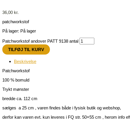
36,00
kr.
patchworkstof
På lager:
På lager
Patchworkstof andover PATT 9138 antal
TILFØJ TIL KURV
Beskrivelse
Patchworkstof
100 % bomuld
Trykt mønster
bredde ca. 112 cm
sælges a 25 cm , varen findes både i fysisk butik og webshop,
derfor kan varen evt. kun leveres i FQ str. 50×55 cm , herom info efte