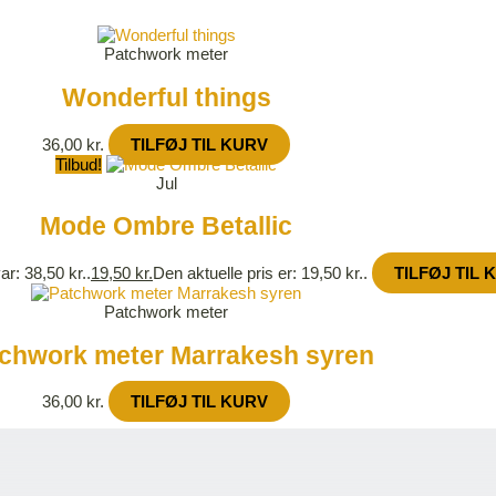
Patchwork meter
Wonderful things
36,00
kr.
TILFØJ TIL KURV
Tilbud!
Jul
Mode Ombre Betallic
ar: 38,50 kr..
19,50
kr.
Den aktuelle pris er: 19,50 kr..
TILFØJ TIL 
Patchwork meter
chwork meter Marrakesh syren
36,00
kr.
TILFØJ TIL KURV