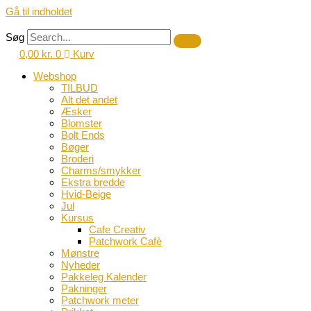
Gå til indholdet
Søg
0,00
kr.
0
Kurv
Webshop
TILBUD
Alt det andet
Æsker
Blomster
Bolt Ends
Bøger
Broderi
Charms/smykker
Ekstra bredde
Hvid-Beige
Jul
Kursus
Cafe Creativ
Patchwork Cafè
Mønstre
Nyheder
Pakkeleg Kalender
Pakninger
Patchwork meter