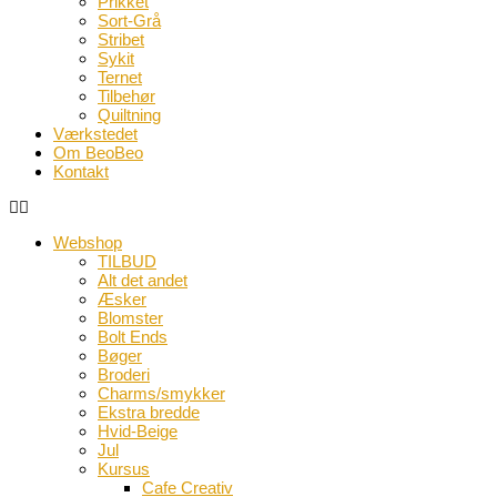
Prikket
Sort-Grå
Stribet
Sykit
Ternet
Tilbehør
Quiltning
Værkstedet
Om BeoBeo
Kontakt
Webshop
TILBUD
Alt det andet
Æsker
Blomster
Bolt Ends
Bøger
Broderi
Charms/smykker
Ekstra bredde
Hvid-Beige
Jul
Kursus
Cafe Creativ