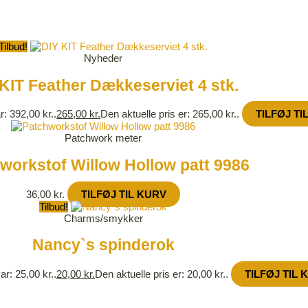
Tilbud!
Nyheder
KIT Feather Dækkeserviet 4 stk.
r: 392,00 kr..
265,00
kr.
Den aktuelle pris er: 265,00 kr..
TILFØJ TI
Patchwork meter
workstof Willow Hollow patt 9986
36,00
kr.
TILFØJ TIL KURV
Tilbud!
Charms/smykker
Nancy`s spinderok
ar: 25,00 kr..
20,00
kr.
Den aktuelle pris er: 20,00 kr..
TILFØJ TIL 