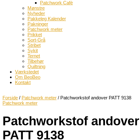
Patchwork Cafè
Mønstre
Nyheder
Pakkeleg Kalender
Pakninger
Patchwork meter
Prikket
Sort-Grå
Stribet
Sykit
Ternet
Tilbehør
Quiltning
Værkstedet
Om BeoBeo
Kontakt
Forside
/
Patchwork meter
/ Patchworkstof andover PATT 9138
Patchwork meter
Patchworkstof andover
PATT 9138