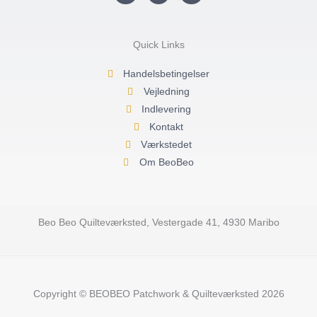
s
c
u
t
e
t
a
b
u
g
o
b
r
o
e
Quick Links
a
k
m
-
f
Handelsbetingelser
Vejledning
Indlevering
Kontakt
Værkstedet
Om BeoBeo
Beo Beo Quilteværksted, Vestergade 41, 4930 Maribo
Copyright © BEOBEO Patchwork & Quilteværksted 2026