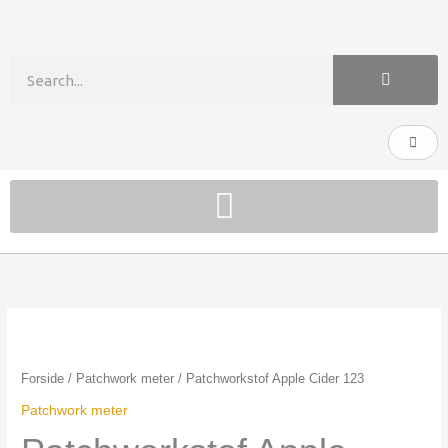
Gå
til
indholdet
Søg
Kurv
Patchworkstof
Apple
Cider
Forside
/
Patchwork meter
/ Patchworkstof Apple Cider 123
123
Patchwork meter
antal