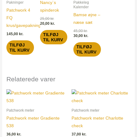
Nancy`s
Pakninger
Pakkeleg
Kalender
Patchwork 4
spinderok
Bamse øjne –
FQ
25,00
kr.
næse sæt
20,00
kr.
krus/gavepakning
45,00
kr.
145,00
kr.
TILFØJ
30,00
kr.
TIL KURV
TILFØJ
TILFØJ
TIL KURV
TIL KURV
Relaterede varer
Patchwork meter
Patchwork meter
Patchwork meter Gradiente
Patchwork meter Charlotte
538
check
36,00
kr.
37,00
kr.