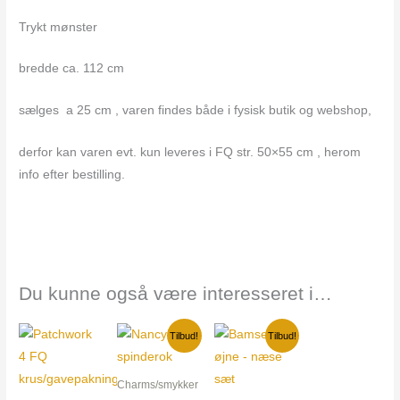
Trykt mønster
bredde ca. 112 cm
sælges a 25 cm , varen findes både i fysisk butik og webshop,
derfor kan varen evt. kun leveres i FQ str. 50×55 cm , herom
info efter bestilling.
Du kunne også være interesseret i…
Den
Den
Den
Den
Tilbud!
Tilbud!
oprindelige
aktuelle
oprindelige
aktuelle
pris
pris
pris
pris
var:
er:
var:
er:
Charms/smykker
25,00 kr..
20,00 kr..
45,00 kr..
30,00 kr..