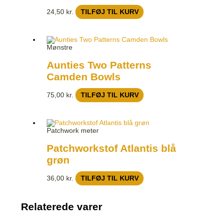
24,50
kr.
TILFØJ TIL KURV
Mønstre
Aunties Two Patterns
Camden Bowls
75,00
kr.
TILFØJ TIL KURV
Patchwork meter
Patchworkstof Atlantis blå
grøn
36,00
kr.
TILFØJ TIL KURV
Relaterede varer