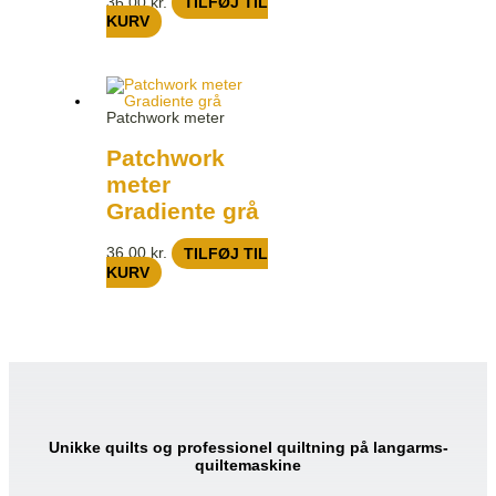
36,00
kr.
TILFØJ TIL
KURV
Patchwork meter
Patchwork
meter
Gradiente grå
36,00
kr.
TILFØJ TIL
KURV
Unikke quilts og professionel quiltning på langarms-
quiltemaskine