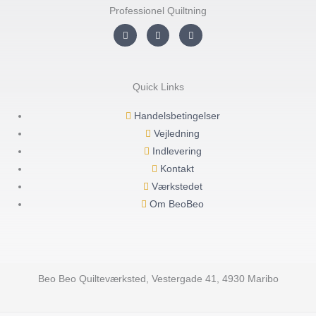
Professionel Quiltning
I
F
Y
n
a
o
s
c
u
t
e
t
a
b
u
g
o
b
r
o
e
Quick Links
a
k
m
-
f
Handelsbetingelser
Vejledning
Indlevering
Kontakt
Værkstedet
Om BeoBeo
Beo Beo Quilteværksted, Vestergade 41, 4930 Maribo