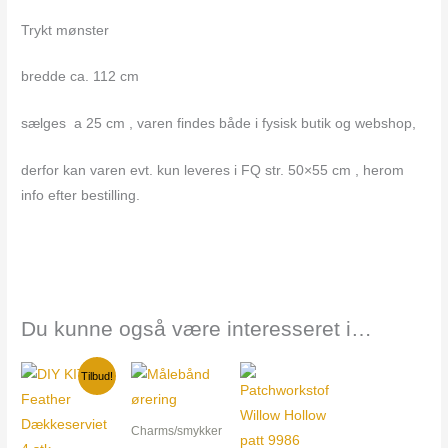
Trykt mønster
bredde ca. 112 cm
sælges a 25 cm , varen findes både i fysisk butik og webshop,
derfor kan varen evt. kun leveres i FQ str. 50×55 cm , herom
info efter bestilling.
Du kunne også være interesseret i…
Den
Den
Tilbud!
oprindelige
aktuelle
pris
pris
var:
er:
Charms/smykker
392,00 kr..
265,00 kr..