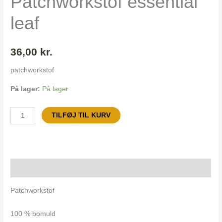
Patchworkstof essential
leaf
36,00
kr.
patchworkstof
På lager:
På lager
TILFØJ TIL KURV
Beskrivelse
Patchworkstof
100 % bomuld