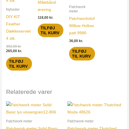
Målebånd
Patchwork
ørering
Nyheder
meter
DIY KIT
118,00
kr.
Patchworkstof
Feather
Willow Hollow
TILFØJ
Dækkeserviet
TIL KURV
patt 9986
4 stk.
36,00
kr.
392,00
kr.
265,00
kr.
TILFØJ
TIL KURV
TILFØJ
TIL KURV
Relaterede varer
Patchwork meter
Patchwork meter
Patchwork meter Solid Basic
Patchwork meter Thatched