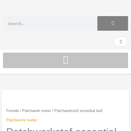
Gå
til
indholdet
Søg
Kurv
Patchworkstof
essential
leaf
Forside
/
Patchwork meter
/ Patchworkstof essential leaf
antal
Patchwork meter