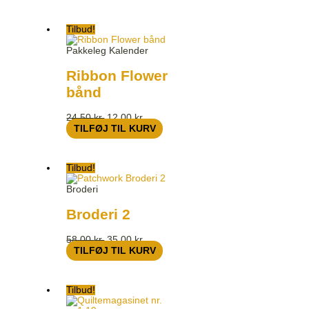
Tilbud!
Pakkeleg Kalender
Ribbon Flower
bånd
24,50
kr.
12,00
kr.
TILFØJ TIL KURV
Tilbud!
Broderi
Broderi 2
58,00
kr.
35,00
kr.
TILFØJ TIL KURV
Tilbud!