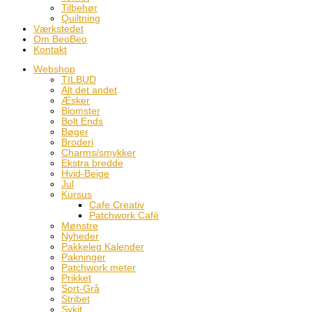
Tilbehør
Quiltning
Værkstedet
Om BeoBeo
Kontakt
Webshop
TILBUD
Alt det andet
Æsker
Blomster
Bolt Ends
Bøger
Broderi
Charms/smykker
Ekstra bredde
Hvid-Beige
Jul
Kursus
Cafe Creativ
Patchwork Cafè
Mønstre
Nyheder
Pakkeleg Kalender
Pakninger
Patchwork meter
Prikket
Sort-Grå
Stribet
Sykit