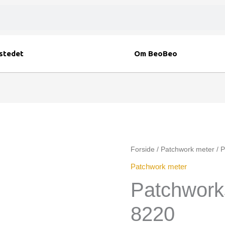
stedet
Om BeoBeo
Patchworkstof
Forside
/
Patchwork meter
/ P
Andover
Patchwork meter
8220
Patchwork
antal
8220