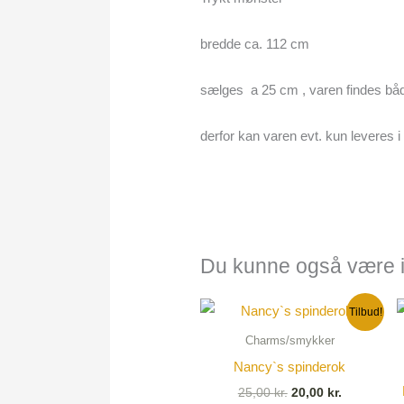
bredde ca. 112 cm
sælges a 25 cm , varen findes båd
derfor kan varen evt. kun leveres i 
Du kunne også være i
Den
Den
Tilbud!
oprindelige
aktuelle
pris
pris
Charms/smykker
var:
er:
Nancy`s spinderok
25,00 kr..
20,00 kr..
25,00
kr.
20,00
kr.