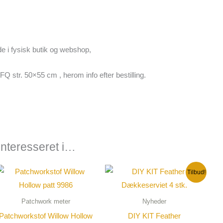
e i fysisk butik og webshop,
FQ str. 50×55 cm , herom info efter bestilling.
nteresseret i…
Den
Den
Tilbud!
oprindelige
aktuelle
pris
pris
var:
er:
Patchwork meter
Nyheder
392,00 kr..
265,00 kr..
Patchworkstof Willow Hollow
DIY KIT Feather