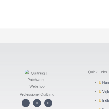
Quick Links
Hand
Vejl
Professionel Quiltning
Indl
I
F
Y
n
a
o
s
c
u