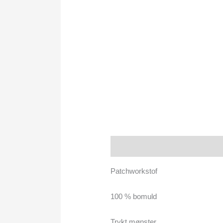
Beskrivelse
Patchworkstof
100 % bomuld
Trykt mønster