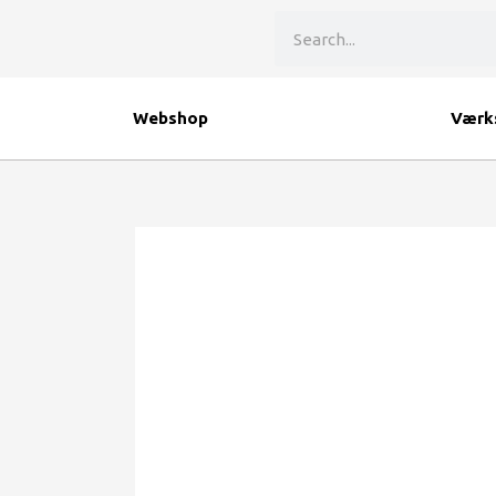
Gå
Søg
til
indholdet
Webshop
Værk