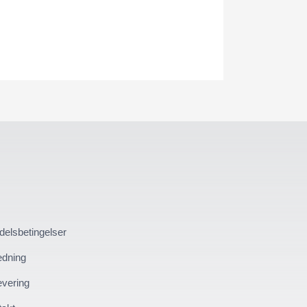
elsbetingelser
edning
evering