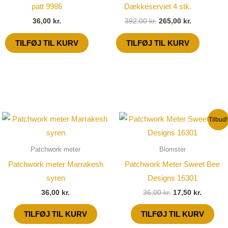
patt 9986
Dækkeserviet 4 stk.
36,00
kr.
392,00
kr.
265,00
kr.
TILFØJ TIL KURV
TILFØJ TIL KURV
Den
Den
Tilbud!
oprindelige
aktuell
pris
pris
var:
er:
Patchwork meter
Blomster
36,00 kr..
17,50 kr
Patchwork meter Marrakesh
Patchwork Meter Sweet Bee
syren
Designs 16301
36,00
kr.
36,00
kr.
17,50
kr.
TILFØJ TIL KURV
TILFØJ TIL KURV