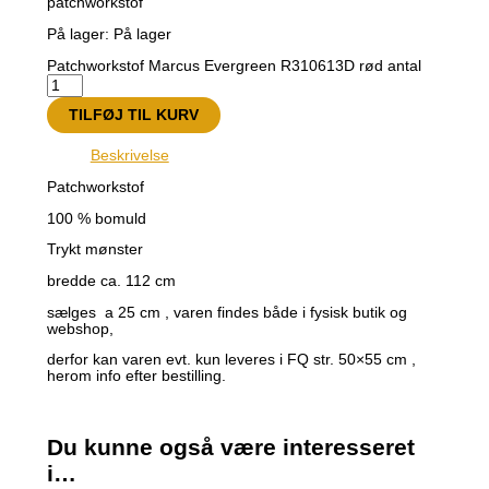
patchworkstof
På lager:
På lager
Patchworkstof Marcus Evergreen R310613D rød antal
TILFØJ TIL KURV
Beskrivelse
Patchworkstof
100 % bomuld
Trykt mønster
bredde ca. 112 cm
sælges a 25 cm , varen findes både i fysisk butik og
webshop,
derfor kan varen evt. kun leveres i FQ str. 50×55 cm ,
herom info efter bestilling.
Du kunne også være interesseret
i…