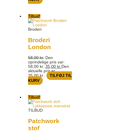
Tilbud!
Broderi
Broderi
London
58,00
kr.
Den
oprindelige pris var:
58,00 kr..
35,00
kr.
Den
aktuelle pris er:
35,00 kr..
TILFØJ TIL
KURV
Tilbud!
TILBUD
Patchwork
stof