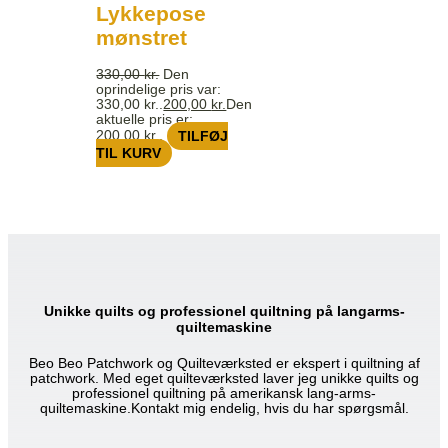
Lykkepose
mønstret
330,00
kr.
Den
oprindelige pris var:
330,00 kr..
200,00
kr.
Den
aktuelle pris er:
200,00 kr..
TILFØJ
TIL KURV
Unikke quilts og professionel quiltning på langarms-
quiltemaskine
Beo Beo Patchwork og Quilteværksted er ekspert i quiltning af
patchwork. Med eget quilteværksted laver jeg unikke quilts og
professionel quiltning på amerikansk lang-arms-
quiltemaskine.Kontakt mig endelig, hvis du har spørgsmål.