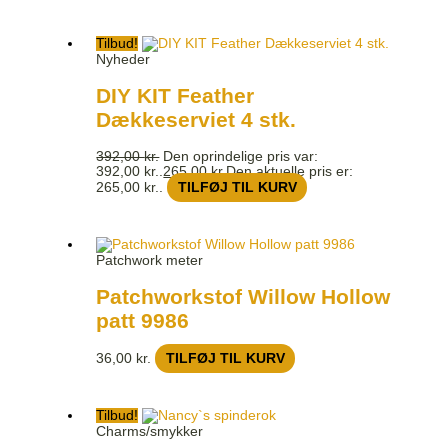
Tilbud!
Nyheder
DIY KIT Feather
Dækkeserviet 4 stk.
392,00
kr.
Den oprindelige pris var:
392,00 kr..
265,00
kr.
Den aktuelle pris er:
265,00 kr..
TILFØJ TIL KURV
Patchwork meter
Patchworkstof Willow Hollow
patt 9986
36,00
kr.
TILFØJ TIL KURV
Tilbud!
Charms/smykker