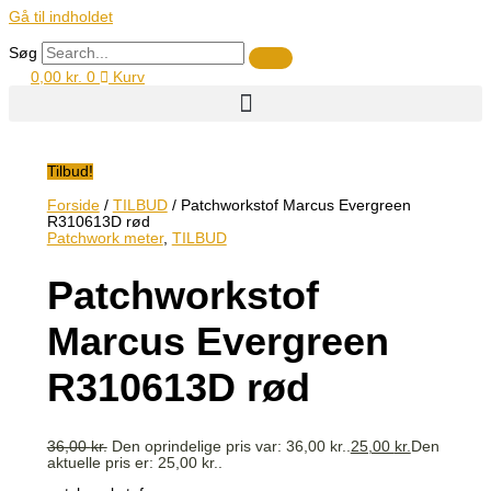
Gå til indholdet
Søg
0,00
kr.
0
Kurv
Tilbud!
Forside
/
TILBUD
/ Patchworkstof Marcus Evergreen
R310613D rød
Patchwork meter
,
TILBUD
Patchworkstof
Marcus Evergreen
R310613D rød
36,00
kr.
Den oprindelige pris var: 36,00 kr..
25,00
kr.
Den
aktuelle pris er: 25,00 kr..