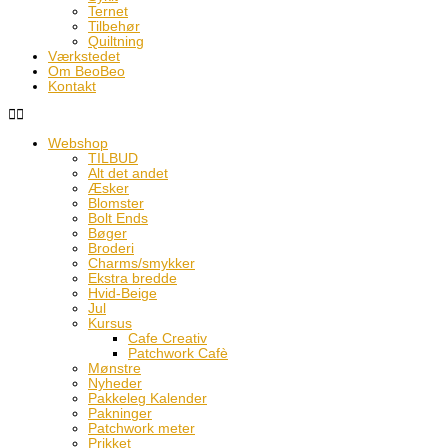
Ternet
Tilbehør
Quiltning
Værkstedet
Om BeoBeo
Kontakt
Webshop
TILBUD
Alt det andet
Æsker
Blomster
Bolt Ends
Bøger
Broderi
Charms/smykker
Ekstra bredde
Hvid-Beige
Jul
Kursus
Cafe Creativ
Patchwork Cafè
Mønstre
Nyheder
Pakkeleg Kalender
Pakninger
Patchwork meter
Prikket