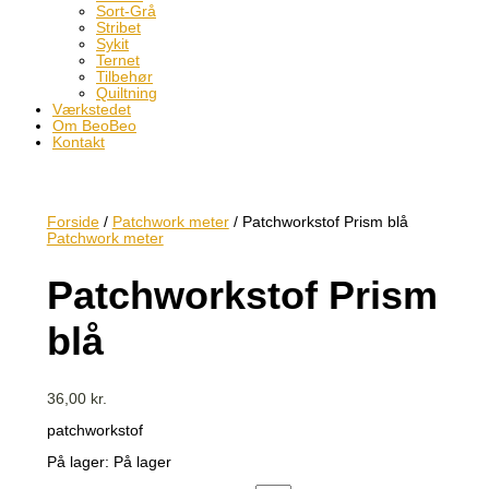
Sort-Grå
Stribet
Sykit
Ternet
Tilbehør
Quiltning
Værkstedet
Om BeoBeo
Kontakt
Forside
/
Patchwork meter
/ Patchworkstof Prism blå
Patchwork meter
Patchworkstof Prism
blå
36,00
kr.
patchworkstof
På lager:
På lager