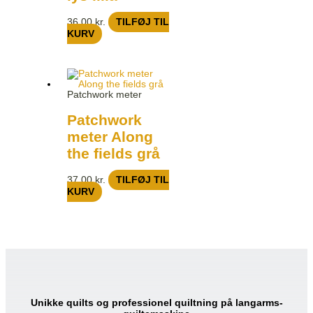
36,00
kr.
TILFØJ TIL
KURV
Patchwork meter
Patchwork
meter Along
the fields grå
37,00
kr.
TILFØJ TIL
KURV
Unikke quilts og professionel quiltning på langarms-