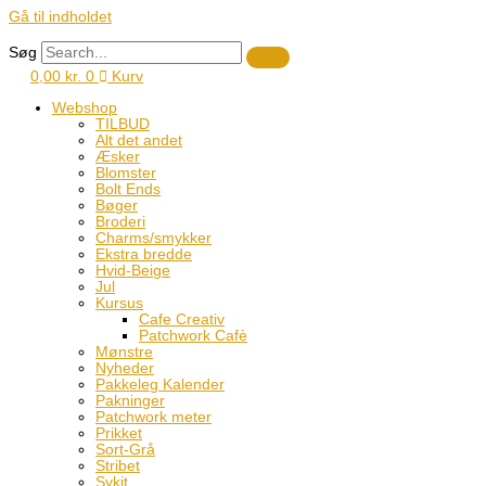
Gå til indholdet
Søg
0,00
kr.
0
Kurv
Webshop
TILBUD
Alt det andet
Æsker
Blomster
Bolt Ends
Bøger
Broderi
Charms/smykker
Ekstra bredde
Hvid-Beige
Jul
Kursus
Cafe Creativ
Patchwork Cafè
Mønstre
Nyheder
Pakkeleg Kalender
Pakninger
Patchwork meter
Prikket
Sort-Grå
Stribet
Sykit