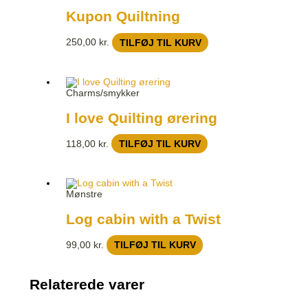
Kupon Quiltning
250,00
kr.
TILFØJ TIL KURV
Charms/smykker
I love Quilting ørering
118,00
kr.
TILFØJ TIL KURV
Mønstre
Log cabin with a Twist
99,00
kr.
TILFØJ TIL KURV
Relaterede varer