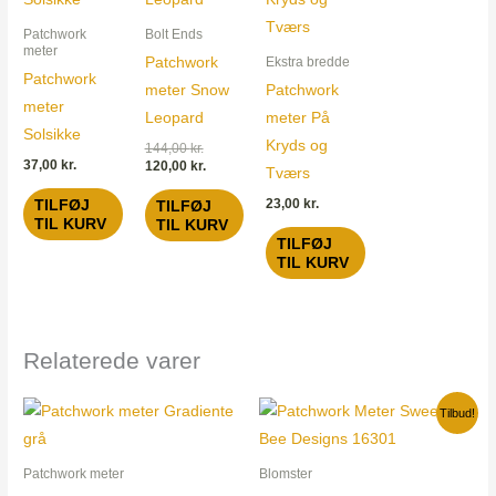
144,00 kr..
120,00 kr..
Patchwork
Bolt Ends
meter
Patchwork
Ekstra bredde
Patchwork
meter Snow
Patchwork
meter
Leopard
meter På
Solsikke
Kryds og
144,00
kr.
37,00
kr.
120,00
kr.
Tværs
23,00
kr.
TILFØJ
TILFØJ
TIL KURV
TIL KURV
TILFØJ
TIL KURV
Relaterede varer
Den
Den
Tilbud!
oprindelige
aktuelle
pris
pris
var:
er:
Patchwork meter
Blomster
36,00 kr..
17,50 kr..