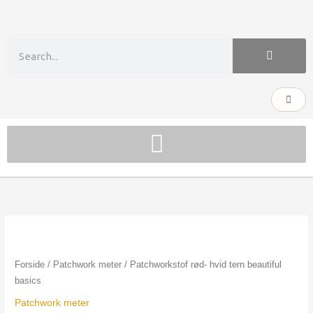
Gå
til
indholdet
Søg
Kurv
Patchworkstof
rød-
hvid
Forside
/
Patchwork meter
/ Patchworkstof rød- hvid tern beautiful
tern
basics
beautiful
Patchwork meter