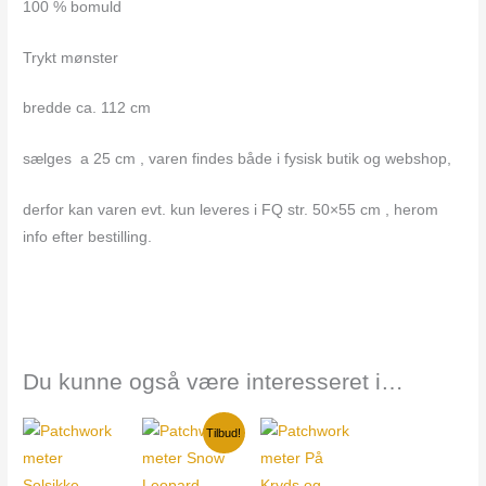
100 % bomuld
Trykt mønster
bredde ca. 112 cm
sælges a 25 cm , varen findes både i fysisk butik og webshop,
derfor kan varen evt. kun leveres i FQ str. 50×55 cm , herom
info efter bestilling.
Du kunne også være interesseret i…
Den
Den
Tilbud!
oprindelige
aktuelle
pris
pris
var:
er: