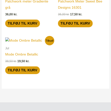
Patchwork meter Gradiente
Patchwork Meter Sweet Bee
grå
Designs 16301
36,00
kr.
36,00
kr.
17,50
kr.
TILFØJ TIL KURV
TILFØJ TIL KURV
Den
Den
Tilbud!
oprindelige
aktuelle
pris
pris
Jul
var:
er:
Mode Ombre Betallic
38,50 kr..
19,50 kr..
38,50
kr.
19,50
kr.
TILFØJ TIL KURV