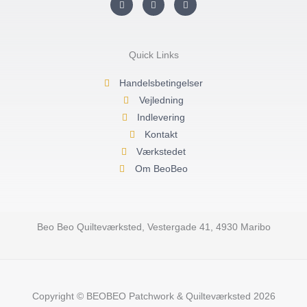
n
a
o
s
c
u
t
e
t
a
b
u
g
o
b
r
o
e
Quick Links
a
k
m
-
f
Handelsbetingelser
Vejledning
Indlevering
Kontakt
Værkstedet
Om BeoBeo
Beo Beo Quilteværksted, Vestergade 41, 4930 Maribo
Copyright © BEOBEO Patchwork & Quilteværksted 2026