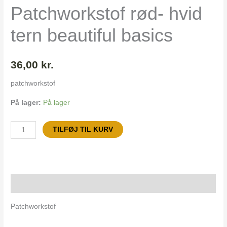
basics
Patchworkstof rød- hvid
antal
tern beautiful basics
36,00
kr.
patchworkstof
På lager:
På lager
TILFØJ TIL KURV
Beskrivelse
Patchworkstof