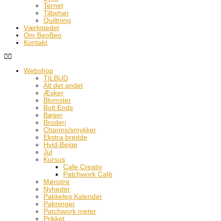
Ternet
Tilbehør
Quiltning
Værkstedet
Om BeoBeo
Kontakt
Webshop
TILBUD
Alt det andet
Æsker
Blomster
Bolt Ends
Bøger
Broderi
Charms/smykker
Ekstra bredde
Hvid-Beige
Jul
Kursus
Cafe Creativ
Patchwork Cafè
Mønstre
Nyheder
Pakkeleg Kalender
Pakninger
Patchwork meter
Prikket