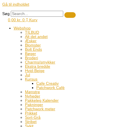
Gå til indholdet
Søg
0,00
kr.
0
Kurv
Webshop
TILBUD
Alt det andet
Æsker
Blomster
Bolt Ends
Bøger
Broderi
Charms/smykker
Ekstra bredde
Hvid-Beige
Jul
Kursus
Cafe Creativ
Patchwork Cafè
Mønstre
Nyheder
Pakkeleg Kalender
Pakninger
Patchwork meter
Prikket
Sort-Grå
Stribet
Sykit