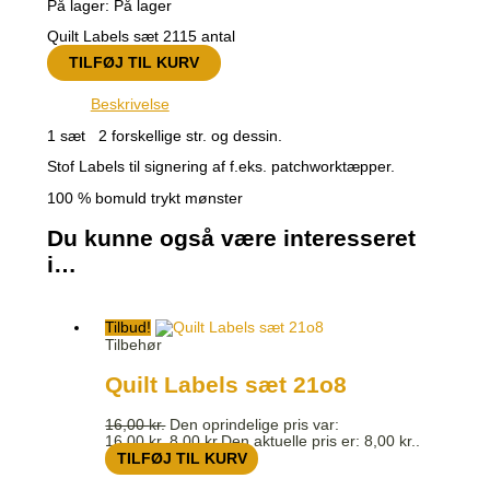
På lager:
På lager
Quilt Labels sæt 2115 antal
TILFØJ TIL KURV
Beskrivelse
1 sæt 2 forskellige str. og dessin.
Stof Labels til signering af f.eks. patchworktæpper.
100 % bomuld trykt mønster
Du kunne også være interesseret
i…
Tilbud!
Tilbehør
Quilt Labels sæt 21o8
16,00
kr.
Den oprindelige pris var:
16,00 kr..
8,00
kr.
Den aktuelle pris er: 8,00 kr..
TILFØJ TIL KURV