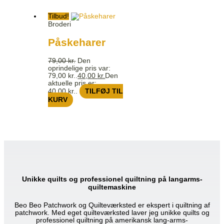
Tilbud!
Broderi
Påskeharer
79,00
kr.
Den
oprindelige pris var:
79,00 kr..
40,00
kr.
Den
aktuelle pris er:
40,00 kr..
TILFØJ TIL
KURV
Unikke quilts og professionel quiltning på langarms-
quiltemaskine
Beo Beo Patchwork og Quilteværksted er ekspert i quiltning af
patchwork. Med eget quilteværksted laver jeg unikke quilts og
professionel quiltning på amerikansk lang-arms-