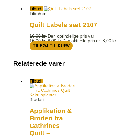
Tilbud!
Tilbehør
Quilt Labels sæt 2107
16,00
kr.
Den oprindelige pris var:
16,00 kr..
8,00
kr.
Den aktuelle pris er: 8,00 kr..
TILFØJ TIL KURV
Relaterede varer
Tilbud!
Broderi
Applikation &
Broderi fra
Cathrines
Quilt –