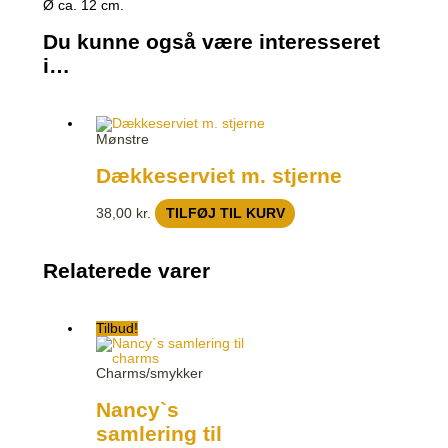
Ø ca. 12 cm.
Du kunne også være interesseret
i…
Mønstre
Dækkeserviet m. stjerne
38,00
kr.
TILFØJ TIL KURV
Relaterede varer
Tilbud!
Charms/smykker
Nancy`s
samlering til