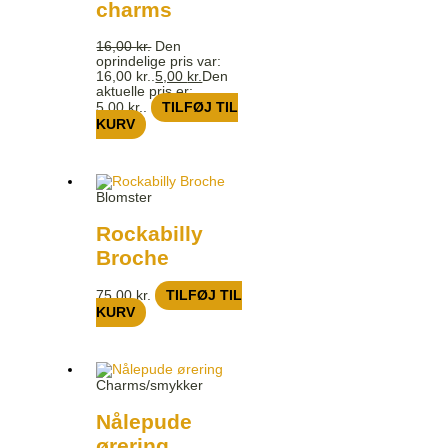
charms
16,00
kr.
Den
oprindelige pris var:
16,00 kr..
5,00
kr.
Den
aktuelle pris er:
5,00 kr..
TILFØJ TIL
KURV
Blomster
Rockabilly
Broche
75,00
kr.
TILFØJ TIL
KURV
Charms/smykker
Nålepude
ørering