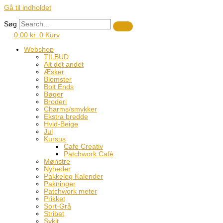
Gå til indholdet
Søg
0,00
kr.
0
Kurv
Webshop
TILBUD
Alt det andet
Æsker
Blomster
Bolt Ends
Bøger
Broderi
Charms/smykker
Ekstra bredde
Hvid-Beige
Jul
Kursus
Cafe Creativ
Patchwork Cafè
Mønstre
Nyheder
Pakkeleg Kalender
Pakninger
Patchwork meter
Prikket
Sort-Grå
Stribet
Sykit