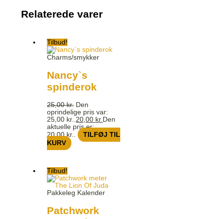
Relaterede varer
Tilbud!
Charms/smykker
Nancy`s
spinderok
25,00
kr.
Den
oprindelige pris var:
25,00 kr..
20,00
kr.
Den
aktuelle pris er:
20,00 kr..
TILFØJ TIL
KURV
Tilbud!
Pakkeleg Kalender
Patchwork