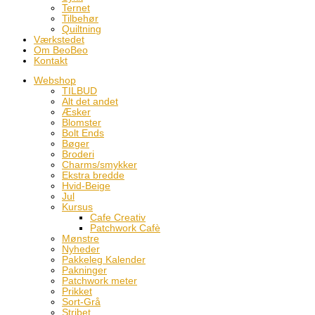
Ternet
Tilbehør
Quiltning
Værkstedet
Om BeoBeo
Kontakt
Webshop
TILBUD
Alt det andet
Æsker
Blomster
Bolt Ends
Bøger
Broderi
Charms/smykker
Ekstra bredde
Hvid-Beige
Jul
Kursus
Cafe Creativ
Patchwork Cafè
Mønstre
Nyheder
Pakkeleg Kalender
Pakninger
Patchwork meter
Prikket
Sort-Grå
Stribet