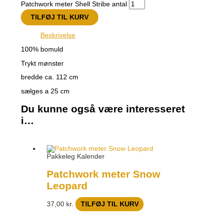
Patchwork meter Shell Stribe antal
TILFØJ TIL KURV
Beskrivelse
100% bomuld
Trykt mønster
bredde ca. 112 cm
sælges a 25 cm
Du kunne også være interesseret
i…
Pakkeleg Kalender
Patchwork meter Snow
Leopard
37,00
kr.
TILFØJ TIL KURV