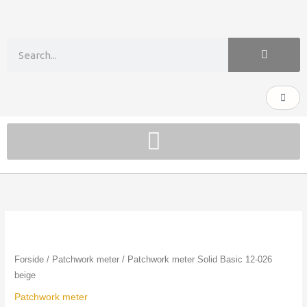
Gå
til
indholdet
Søg
Kurv
Patchwork
meter
Solid
Forside
/
Patchwork meter
/ Patchwork meter Solid Basic 12-026
Basic
beige
12-
Patchwork meter