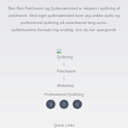
Beo Beo Patchwork og Quilteværksted er ekspert i quiltning af
patchwork. Med eget quilteværksted laver jeg unikke quilts og
professionel quiltning på amerikansk lang-arms-
quiltemaskine.Kontakt mig endelig, hvis du har spørgsmål.
Professionel Quiltning
I
F
Y
n
a
o
s
c
u
t
e
t
a
b
u
g
o
b
r
o
e
Quick Links
a
k