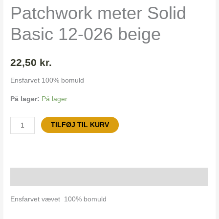
026
Patchwork meter Solid
beige
antal
Basic 12-026 beige
22,50
kr.
Ensfarvet 100% bomuld
På lager:
På lager
TILFØJ TIL KURV
Beskrivelse
Ensfarvet vævet 100% bomuld