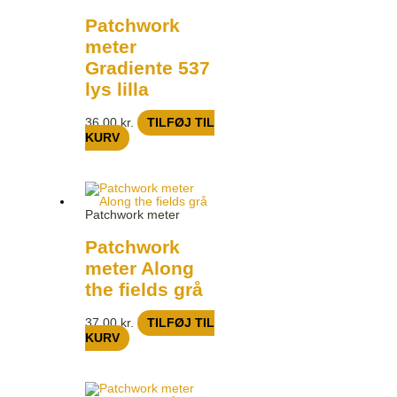
Patchwork
meter
Gradiente 537
lys lilla
36,00
kr.
TILFØJ TIL
KURV
Patchwork meter
Patchwork
meter Along
the fields grå
37,00
kr.
TILFØJ TIL
KURV