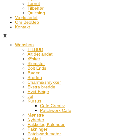
Ternet
Tilbehør
Quiltning
Værkstedet
Om BeoBeo
Kontakt
Webshop
TILBUD
Alt det andet
Æsker
Blomster
Bolt Ends
Bøger
Broderi
Charms/smykker
Ekstra bredde
Hvid-Beige
Jul
Kursus
Cafe Creativ
Patchwork Cafè
Mønstre
Nyheder
Pakkeleg Kalender
Pakninger
Patchwork meter
Prikket