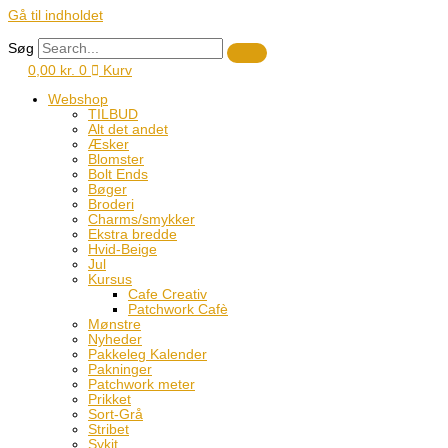
Gå til indholdet
Søg
0,00
kr.
0
Kurv
Webshop
TILBUD
Alt det andet
Æsker
Blomster
Bolt Ends
Bøger
Broderi
Charms/smykker
Ekstra bredde
Hvid-Beige
Jul
Kursus
Cafe Creativ
Patchwork Cafè
Mønstre
Nyheder
Pakkeleg Kalender
Pakninger
Patchwork meter
Prikket
Sort-Grå
Stribet
Sykit