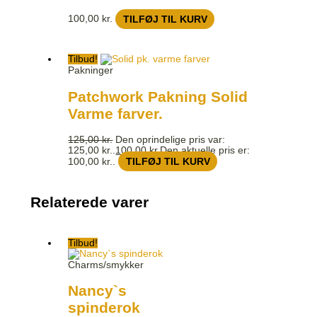
100,00
kr.
TILFØJ TIL KURV
Tilbud!
Pakninger
Patchwork Pakning Solid
Varme farver.
125,00
kr.
Den oprindelige pris var:
125,00 kr..
100,00
kr.
Den aktuelle pris er:
100,00 kr..
TILFØJ TIL KURV
Relaterede varer
Tilbud!
Charms/smykker
Nancy`s
spinderok