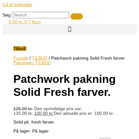
Gå til indholdet
Søg
0,00
kr.
0
Kurv
Tilbud!
Forside
/
TILBUD
/ Patchwork pakning Solid Fresh farver.
Pakninger
,
TILBUD
Patchwork pakning
Solid Fresh farver.
125,00
kr.
Den oprindelige pris var:
125,00 kr..
100,00
kr.
Den aktuelle pris er: 100,00 kr..
Solid pk. fresh farver.
På lager:
På lager