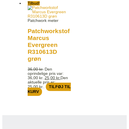
Tilbud!
Patchwork meter
Patchworkstof
Marcus
Evergreen
R310613D
grøn
36,00
kr.
Den
oprindelige pris var:
36,00 kr..
25,00
kr.
Den
aktuelle pris er:
25,00 kr..
TILFØJ TIL
KURV