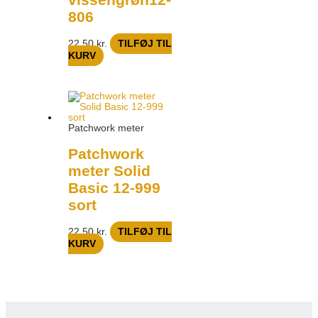
806
22,50
kr.
TILFØJ TIL
KURV
Patchwork meter
Patchwork
meter Solid
Basic 12-999
sort
22,50
kr.
TILFØJ TIL
KURV