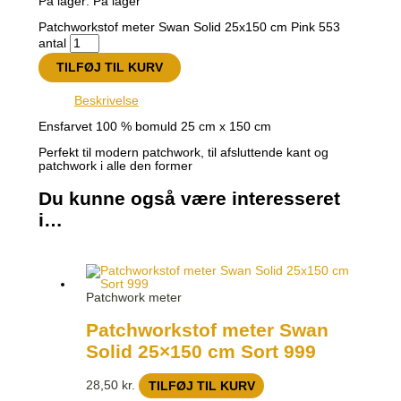
På lager:
På lager
Patchworkstof meter Swan Solid 25x150 cm Pink 553
antal
TILFØJ TIL KURV
Beskrivelse
Ensfarvet 100 % bomuld 25 cm x 150 cm
Perfekt til modern patchwork, til afsluttende kant og
patchwork i alle den former
Du kunne også være interesseret
i…
Patchwork meter
Patchworkstof meter Swan
Solid 25×150 cm Sort 999
28,50
kr.
TILFØJ TIL KURV