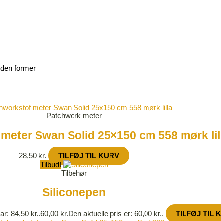
e den former
Patchwork meter
meter Swan Solid 25×150 cm 558 mørk lil
28,50
kr.
TILFØJ TIL KURV
Tilbud!
Tilbehør
Siliconepen
ar: 84,50 kr..
60,00
kr.
Den aktuelle pris er: 60,00 kr..
TILFØJ TIL 