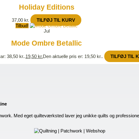
Holiday Editions
37,00
kr.
TILFØJ TIL KURV
Tilbud!
Jul
Mode Ombre Betallic
ar: 38,50 kr..
19,50
kr.
Den aktuelle pris er: 19,50 kr..
TILFØJ TIL 
kine
hwork. Med eget quilteværksted laver jeg unikke quilts og profession