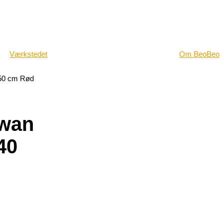
Værkstedet
Om BeoBeo
150 cm Rød
Swan
40