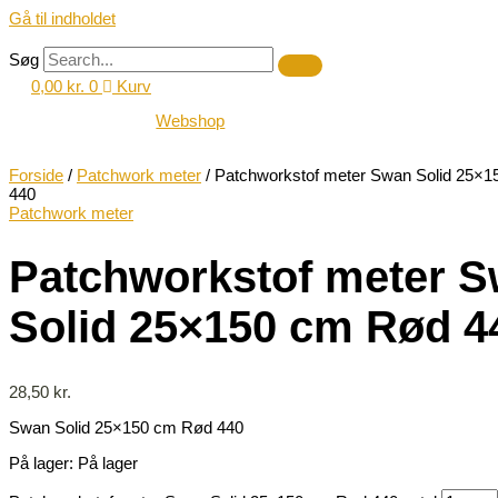
Gå til indholdet
Søg
0,00
kr.
0
Kurv
Webshop
Forside
/
Patchwork meter
/ Patchworkstof meter Swan Solid 25×
440
Patchwork meter
Patchworkstof meter 
Solid 25×150 cm Rød 4
28,50
kr.
Swan Solid 25×150 cm Rød 440
På lager:
På lager