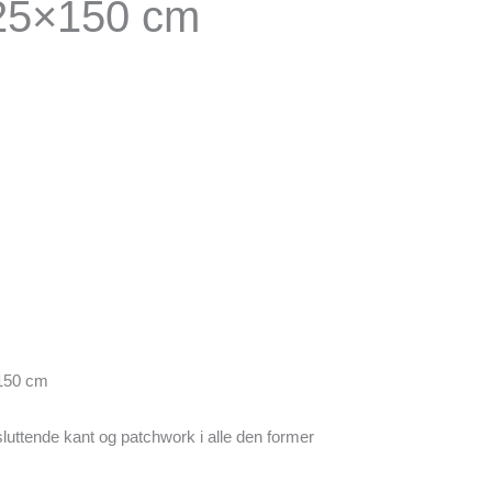
25×150 cm
 150 cm
fsluttende kant og patchwork i alle den former