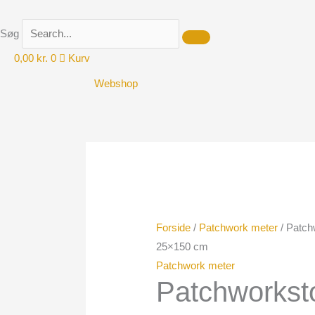
Gå
til
Søg
indholdet
0,00
kr.
0
Kurv
Webshop
Patchworkstof
meter
Swan
Solid
25x150
Forside
/
Patchwork meter
/ Patch
cm
25×150 cm
antal
Patchwork meter
Patchworkst