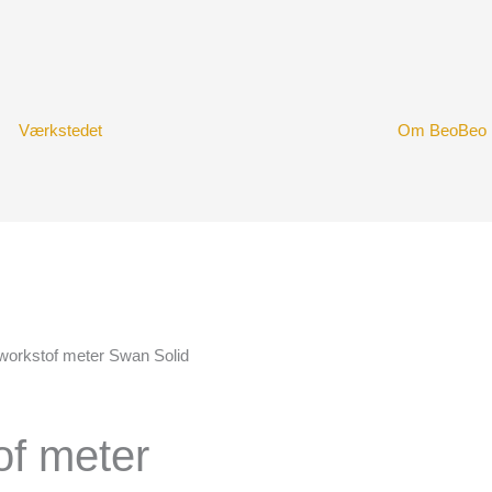
Værkstedet
Om BeoBeo
workstof meter Swan Solid
of meter