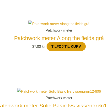
Patchwork meter
Patchwork meter Along the fields grå
37,00
kr.
TILFØJ TIL KURV
Patchwork meter
atchwork meter Solid Basic lys vissengrøn