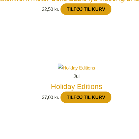
22,50
kr.
TILFØJ TIL KURV
Jul
Holiday Editions
37,00
kr.
TILFØJ TIL KURV