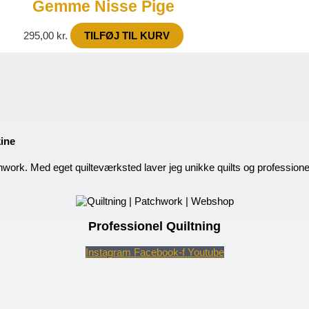
Gemme Nisse Pige
295,00
kr.
TILFØJ TIL KURV
kine
hwork. Med eget quilteværksted laver jeg unikke quilts og profession
Professionel Quiltning
Instagram
Facebook-f
Youtube