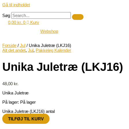
Gå til indholdet
Søg
0,00
kr.
0
Kurv
Webshop
Forside
/
Jul
/ Unika Juletræ (LKJ16)
Alt det andet
,
Jul
,
Pakkeleg Kalender
Unika Juletræ (LKJ16)
48,00
kr.
Unika Juletræ
På lager:
På lager
Unika Juletræ (LKJ16) antal
TILFØJ TIL KURV