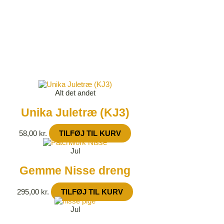
Alt det andet
Unika Juletræ (KJ3)
58,00
kr.
TILFØJ TIL KURV
Jul
Gemme Nisse dreng
295,00
kr.
TILFØJ TIL KURV
Jul